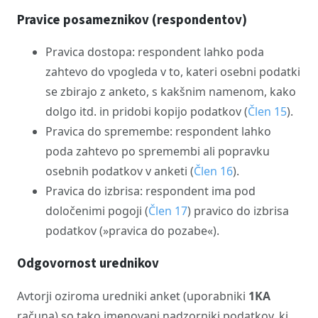
Pravice posameznikov (respondentov)
Pravica dostopa: respondent lahko poda
zahtevo do vpogleda v to, kateri osebni podatki
se zbirajo z anketo, s kakšnim namenom, kako
dolgo itd. in pridobi kopijo podatkov (
Člen 15
).
Pravica do spremembe: respondent lahko
poda zahtevo po spremembi ali popravku
osebnih podatkov v anketi (
Člen 16
).
Pravica do izbrisa: respondent ima pod
določenimi pogoji (
Člen 17
) pravico do izbrisa
podatkov (»pravica do pozabe«).
Odgovornost urednikov
Avtorji oziroma uredniki anket (uporabniki
1KA
računa) so tako imenovani nadzorniki podatkov, ki