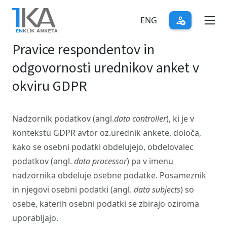
Skip
to
ENG
main
Pravice respondentov in
content
odgovornosti urednikov anket v
okviru GDPR
Nadzornik podatkov (angl.
data controller
), ki je v
kontekstu GDPR avtor oz.urednik ankete, določa,
kako se osebni podatki obdelujejo, obdelovalec
podatkov (angl.
data processor
) pa v imenu
nadzornika obdeluje osebne podatke. Posameznik
in njegovi osebni podatki (angl.
data subjects
) so
osebe, katerih osebni podatki se zbirajo oziroma
uporabljajo.