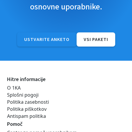
osnovne uporabnike.
USTVARITE ANKETO
VSI PAKETI
Hitre informacije
O 1KA
Splošni pogoji
Politika zasebnosti
Politika piškotkov
Antispam politika
Pomoč