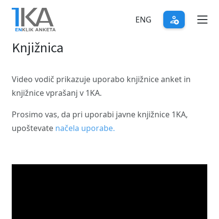
Skip
to
ENG
main
Knjižnica
content
Video vodič prikazuje uporabo knjižnice anket in
knjižnice vprašanj v 1KA.
Prosimo vas, da pri uporabi javne knjižnice 1KA,
upoštevate
načela uporabe.