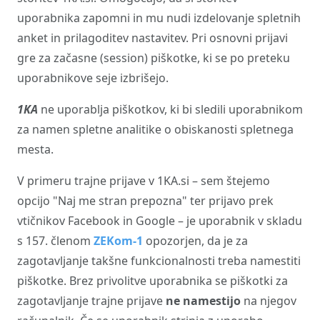
uporabnika zapomni in mu nudi izdelovanje spletnih
anket in prilagoditev nastavitev. Pri osnovni prijavi
gre za začasne (session) piškotke, ki se po preteku
uporabnikove seje izbrišejo.
1KA
ne uporablja piškotkov, ki bi sledili uporabnikom
za namen spletne analitike o obiskanosti spletnega
mesta.
V primeru trajne prijave v 1KA.si – sem štejemo
opcijo "Naj me stran prepozna" ter prijavo prek
vtičnikov Facebook in Google – je uporabnik v skladu
s 157. členom
ZEKom-1
opozorjen, da je za
zagotavljanje takšne funkcionalnosti treba namestiti
piškotke. Brez privolitve uporabnika se piškotki za
zagotavljanje trajne prijave
ne namestijo
na njegov