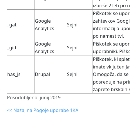
izbriše 2 leti po 
Piškotek se upor
Google
zahtevkov Google
_gat
Sejni
Analytics
informacij o upo
po namestitvi.
Google
Piškotek se upor
_gid
Sejni
Analytics
uporabniki. Piško
Piškotek, ki spl
imate vključen Ja
has_js
Drupal
Sejni
Omogoča, da se 
posreduje na pri
zaprete brskalni
Posodobljeno: junij 2019
<< Nazaj na Pogoje uporabe 1KA