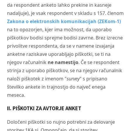
da respondent anketo lahko prekine in kasneje
nadaljuje), je vsak respondent v skladu s 157. členom
Zakona o elektronskih komunikacijah (ZEKom-1)
na to opozorjen, kjer ima možnost, da uporabo
piškotkov bodisi sprejme bodisi zavrne. Brez izrecne
privolitve respondenta, da se v namene izvajanja
anketne raziskave uporabljajo piškotki, se ti na
njegov računalnik
ne namestijo
. Če se respondent
strinja z uporabo piškotkov, se na njegov računalnik
naloži piškotek z imenom "
survey
" s pripisano
številko ankete in trajnostjo do največ enega
meseca.
II. PIŠKOTKI ZA AVTORJE ANKET
Določeni piškotki so nujno potrebni za delovanje
storitev 1KA.si. Omogočajo, da si storitev