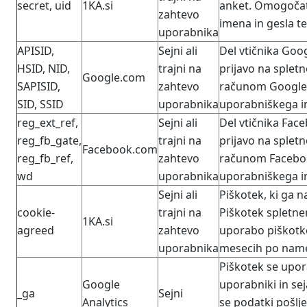
secret, uid
1KA.si
anket. Omogočat
zahtevo
imena in gesla te
uporabnika
APISID,
Sejni ali
Del vtičnika Goog
HSID, NID,
trajni na
prijavo na splet
Google.com
SAPISID,
zahtevo
računom Google
SID, SSID
uporabnika
uporabniškega im
reg_ext_ref,
Sejni ali
Del vtičnika Face
reg_fb_gate,
trajni na
prijavo na splet
Facebook.com
reg_fb_ref,
zahtevo
računom Facebo
wd
uporabnika
uporabniškega im
Sejni ali
Piškotek, ki ga 
cookie-
trajni na
Piškotek spletnem
1KA.si
agreed
zahtevo
uporabo piškotko
uporabnika
mesecih po name
Piškotek se upor
Google
uporabniki in se
_ga
Sejni
Analytics
se podatki pošlje