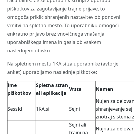
računalnik. Če se uporabnik strinja z uporabo
piškotkov za zagotavljanje trajne prijave, to
omogoča priklic shranjenih nastavitev ob ponovni
vrnitvi na spletno mesto. To uporabniku omogoči
enkratno prijavo brez vnovičnega vnašanja
uporabniškega imena in gesla ob vsakem
naslednjem obisku.
Na spletnem mestu 1KA.si za uporabnike (avtorje
anket) uporabljamo naslednje piškotke:
Ime
Spletna stran
Vrsta
Namen
piškotkov
ali aplikacija
Nujen za delova
SessId
1KA.si
Sejni
shranjevanje se
znotraj sistema 
Sejni ali
Nujna za delovanj
trajni na