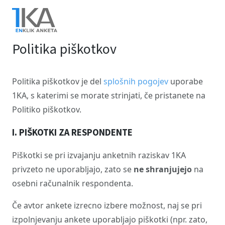
Skip
to
main
Politika piškotkov
content
Politika piškotkov je del
splošnih pogojev
uporabe
1KA, s katerimi se morate strinjati, če pristanete na
Politiko piškotkov.
I. PIŠKOTKI ZA RESPONDENTE
Piškotki se pri izvajanju anketnih raziskav 1KA
privzeto ne uporabljajo, zato se
ne shranjujejo
na
osebni računalnik respondenta.
Če avtor ankete izrecno izbere možnost, naj se pri
izpolnjevanju ankete uporabljajo piškotki (npr. zato,