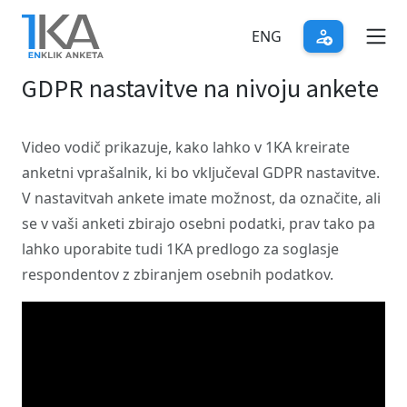
Skip
to
ENG
main
GDPR nastavitve na nivoju ankete
content
Video vodič prikazuje, kako lahko v 1KA kreirate
anketni vprašalnik, ki bo vključeval GDPR nastavitve.
V nastavitvah ankete imate možnost, da označite, ali
se v vaši anketi zbirajo osebni podatki, prav tako pa
lahko uporabite tudi 1KA predlogo za soglasje
respondentov z zbiranjem osebnih podatkov.