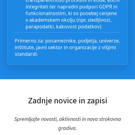
transparentnosti procesov in kode, etični
integriteti ter napredni podpori GDPR in
funkcionalnostim, ki so posebej cenjene
v akademskem okolju (npr. sledljivost,
parapodatki, kakovost podatkov).
Primerno za: posameznike, podjetja, univerze,
inštitute, javni sektor in organizacije z višjimi
standardi.
Zadnje novice in zapisi
Spremljajte novosti, aktivnosti in nova strokovna
gradiva.