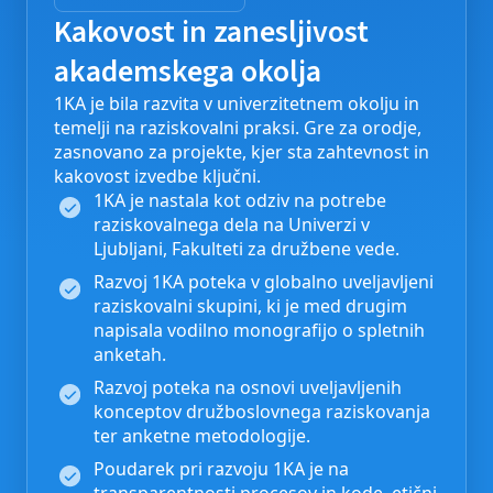
Kakovost in zanesljivost
akademskega okolja
1KA je bila razvita v univerzitetnem okolju in
temelji na raziskovalni praksi. Gre za orodje,
zasnovano za projekte, kjer sta zahtevnost in
kakovost izvedbe ključni.
1KA je nastala kot odziv na potrebe
raziskovalnega dela na Univerzi v
Ljubljani, Fakulteti za družbene vede.
Razvoj 1KA poteka v globalno uveljavljeni
raziskovalni skupini, ki je med drugim
napisala vodilno monografijo o spletnih
anketah.
Razvoj poteka na osnovi uveljavljenih
konceptov družboslovnega raziskovanja
ter anketne metodologije.
Poudarek pri razvoju 1KA je na