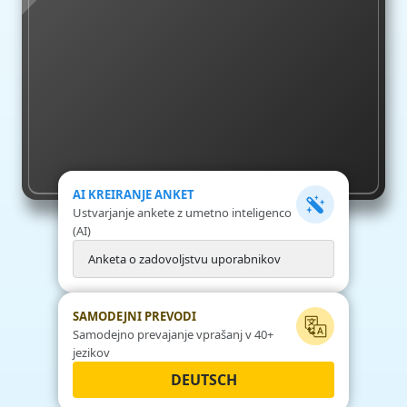
AI KREIRANJE ANKET
Ustvarjanje ankete z umetno inteligenco
(AI)
A
n
k
e
t
a
o
z
a
d
o
v
o
l
j
s
t
v
u
u
p
o
r
a
b
n
i
k
o
v
SAMODEJNI PREVODI
Samodejno prevajanje vprašanj v 40+
jezikov
DEUTSCH