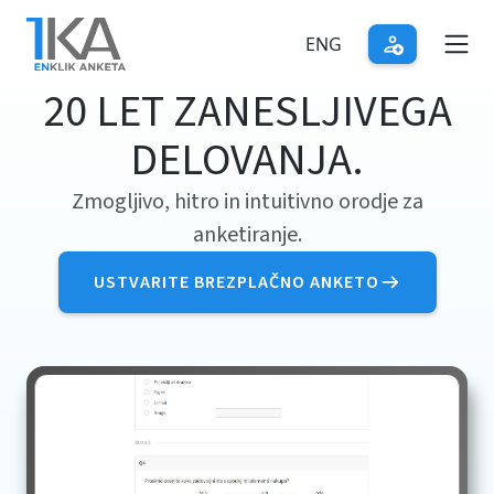
Skip
to
ENG
main
20 LET ZANESLJIVEGA
content
DELOVANJA.
Zmogljivo, hitro in intuitivno orodje za
anketiranje.
USTVARITE BREZPLAČNO ANKETO