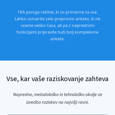
1KA ponuja rešitve, ki so primerne za vse.
Lahko ustvarite zelo preprosto anketo, ki ne
vzame veliko časa, ali pa z naprednimi
funkcijami pripravite tudi bolj kompleksne
ankete.
Vse, kar vaše raziskovanje zahteva
Napredno, metodološko in tehnološko okolje za
izvedbo raziskav na najvišji ravni.