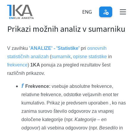
Skip
to
ENG
main
Prikazi možnih analiz v sumarniku
content
V zavihku
'ANALIZE' - 'Statistike'
pri
osnovnih
statističnih analizah
(
sumarnik
,
opisne statistike
in
frekvence
)
1KA
ponuja za pregled rezultatov šest
različnih prikazov.
f
Frekvence:
vsebuje absolutne frekvence,
relativne frekvence, odstotke veljavnih enot ter
kumulativo. Prikaz je predvsem uporaben , ko nas
zanima surovo število odgovorov za vnaprej
določene kategorije (npr.
Kategorije – en
odgovor
) ali vsebina odgovorov (npr.
Besedilo
in