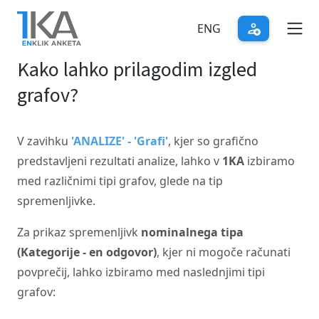
Skip
to
ENG
main
Kako lahko prilagodim izgled
content
grafov?
V zavihku
'ANALIZE' - 'Grafi'
, kjer so grafično
predstavljeni rezultati analize, lahko v
1KA
izbiramo
med različnimi tipi grafov, glede na tip
spremenljivke.
Za prikaz spremenljivk
nominalnega tipa
(Kategorije - en odgovor)
, kjer ni mogoče računati
povprečij, lahko izbiramo med naslednjimi tipi
grafov: