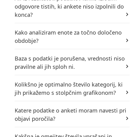
odgovore tistih, ki ankete niso izpolnili do
konca?
Kako analiziram enote za točno določeno
obdobje?
Baza s podatki je porušena, vrednosti niso
pravilne ali jih sploh ni.
Kolikšno je optimalno število kategorij, ki
jih prikažemo s stolpčnim grafikonom?
Katere podatke o anketi moram navesti pri
objavi poročila?
Kakšna je omejitev števila vprašanj in