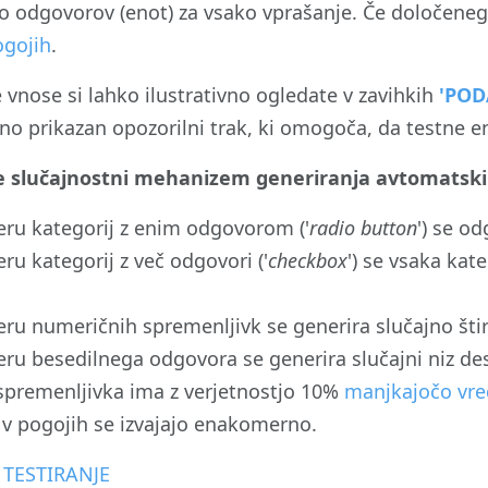
ilo odgovorov (enot) za vsako vprašanje. Če določene
ogojih
.
vnose si lahko ilustrativno ogledate v zavihkih
'POD
no prikazan opozorilni trak, ki omogoča, da testne 
e slučajnostni mehanizem generiranja avtomatsk
eru kategorij z enim odgovorom ('
radio button
') se o
ru kategorij z več odgovori ('
checkbox
') se vsaka ka
eru numeričnih spremenljivk se generira slučajno štir
eru besedilnega odgovora se generira slučajni niz des
spremenljivka ima z verjetnostjo 10%
manjkajočo vr
e v pogojih se izvajajo enakomerno.
a TESTIRANJE