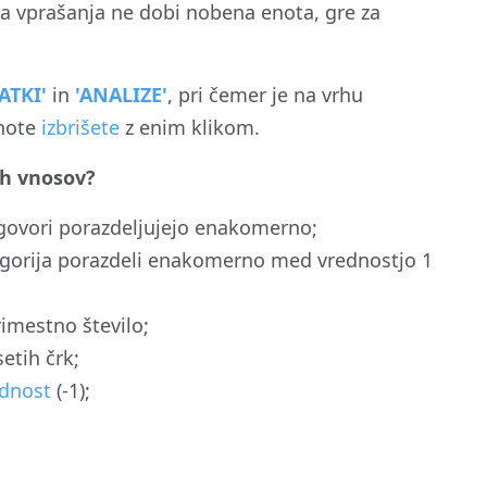
ga vprašanja ne dobi nobena enota, gre za
ATKI'
in
'ANALIZE'
, pri čemer je na vrhu
enote
izbrišete
z enim klikom.
ih vnosov?
dgovori porazdeljujejo enakomerno;
tegorija porazdeli enakomerno med vrednostjo 1
imestno število;
etih črk;
ednost
(-1);