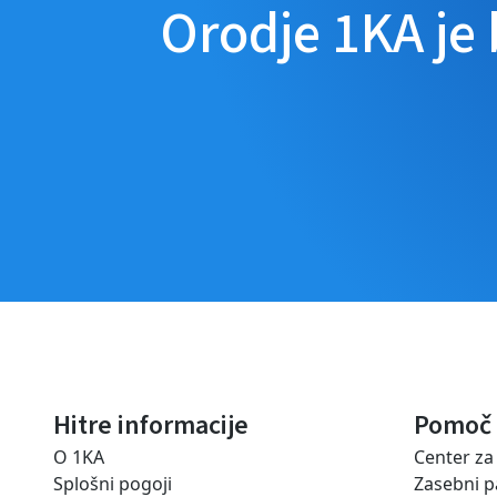
Orodje 1KA je
Hitre informacije
Pomoč
O 1KA
Center z
Splošni pogoji
Zasebni p