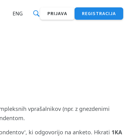
ENG
PRIJAVA
REGISTRACIJA
pleksnih vprašalnikov (npr. z gnezdenimi
pondentom.
pondentov', ki odgovorijo na anketo. Hkrati
1KA