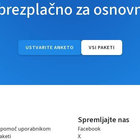
 brezplačno za osnov
USTVARITE ANKETO
VSI PAKETI
Spremljajte nas
a pomoč uporabnikom
Facebook
aketi
X