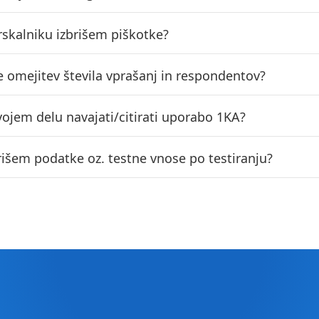
rskalniku izbrišem piškotke?
e omejitev števila vprašanj in respondentov?
vojem delu navajati/citirati uporabo 1KA?
rišem podatke oz. testne vnose po testiranju?