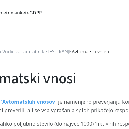
pletne ankete
GDPR
č
Vodič za uporabnike
TESTIRANJE
Avtomatski vnosi
matski vnosi
e
'Avtomatskih vnosov'
je namenjeno preverjanju kom
bi preverili, ali se vsa vprašanja sploh prikažejo res
lahko poljubno število (do največ 1000) 'fiktivnih res