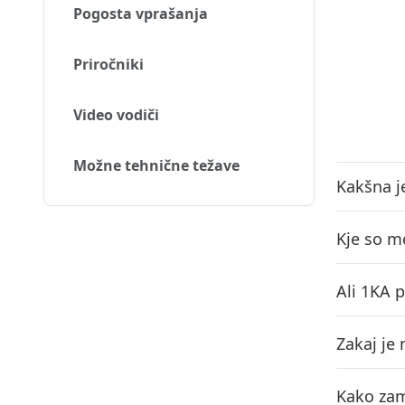
Pogosta vprašanja
Priročniki
Video vodiči
Možne tehnične težave
Kakšna j
Kje so m
Ali 1KA 
Zakaj je
Kako zam