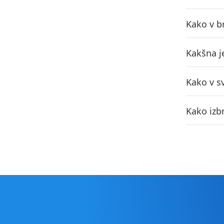
Kako v b
Kakšna j
Kako v s
Kako izb