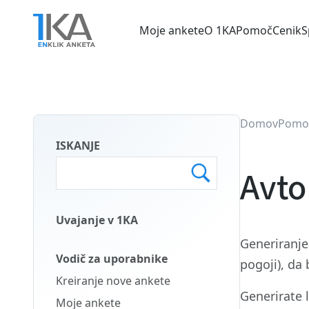
Skip
to
Moje ankete
O 1KA
Pomoč
Cenik
S
main
Main
content
menu
SLO
Domov
Pomo
ISKANJE
Avto
Uvajanje v 1KA
Main
Generiranj
Menu
Vodič za uporabnike
pogoji), da 
Second
Kreiranje nove ankete
SLO
Generirate 
Moje ankete