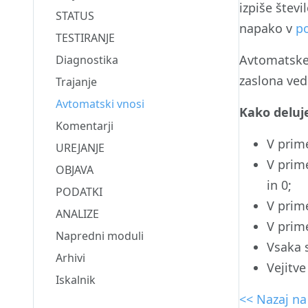
izpiše štev
STATUS
napako v
p
TESTIRANJE
Avtomatske 
Diagnostika
zaslona ved
Trajanje
Avtomatski vnosi
Kako deluj
Komentarji
V prim
UREJANJE
V prime
OBJAVA
in 0;
PODATKI
V prim
ANALIZE
V prim
Napredni moduli
Vsaka 
Arhivi
Vejitv
Iskalnik
<< Nazaj n