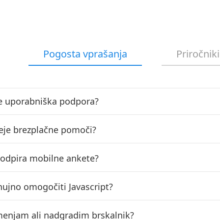
Pogosta vprašanja
Priročniki
e uporabniška podpora?
eje brezplačne pomoči?
podpira mobilne ankete?
 nujno omogočiti Javascript?
enjam ali nadgradim brskalnik?