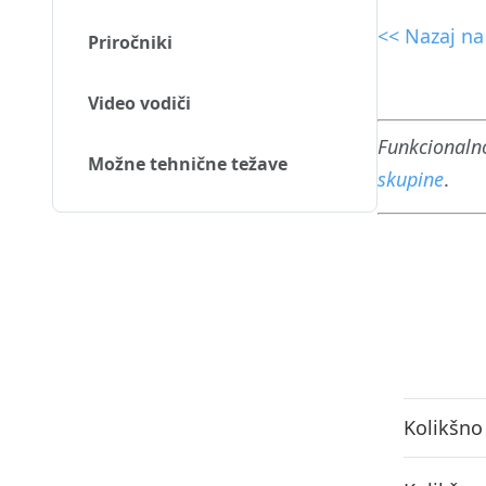
<< Nazaj n
Priročniki
Video vodiči
Funkcionalno
Možne tehnične težave
skupine
.
Kolikšno 