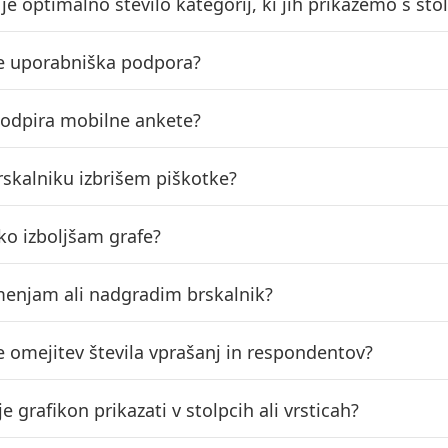
 je optimalno število kategorij, ki jih prikažemo s s
e uporabniška podpora?
podpira mobilne ankete?
rskalniku izbrišem piškotke?
ko izboljšam grafe?
enjam ali nadgradim brskalnik?
e omejitev števila vprašanj in respondentov?
lje grafikon prikazati v stolpcih ali vrsticah?