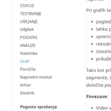
STATUS
Pri grafih l
TESTIRANJE
pogled
UREJANJE
lahko p
OBJAVA
spremi
PODATKI
rekodi
ANALIZE
izvozi
Statistike
prikaže
Grafi
Poročila
Tako kot pri
Napredni moduli
segmente, s
določite po
Arhivi
Iskalnik
Povezave
:
Pogosta vprašanja
Video 