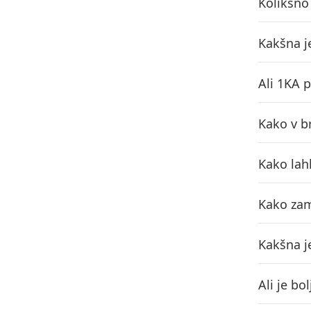
Kolikšno
Kakšna j
Ali 1KA 
Kako v b
Kako lah
Kako zam
Kakšna j
Ali je bo