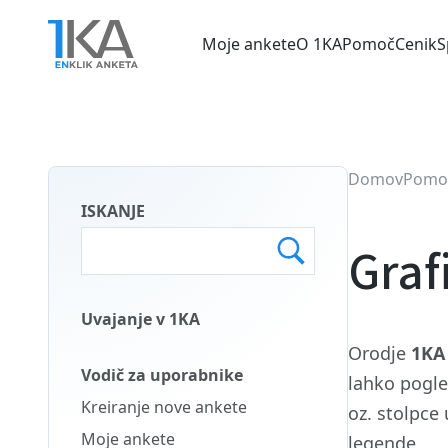
Skip
to
Moje ankete
O 1KA
Pomoč
Cenik
S
main
Main
content
menu
SLO
Domov
Pomo
ISKANJE
Graf
Uvajanje v 1KA
Main
Orodje
1K
Menu
Vodič za uporabnike
lahko pogle
Second
Kreiranje nove ankete
oz. stolpce 
SLO
Moje ankete
legende.