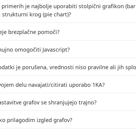
 primerih je najbolje uporabiti stolpični grafikon (bar
 strukturni krog (pie chart)?
eje brezplačne pomoči?
 nujno omogočiti Javascript?
datki je porušena, vrednosti niso pravilne ali jih splo
vojem delu navajati/citirati uporabo 1KA?
stavitve grafov se shranjujejo trajno?
ko prilagodim izgled grafov?