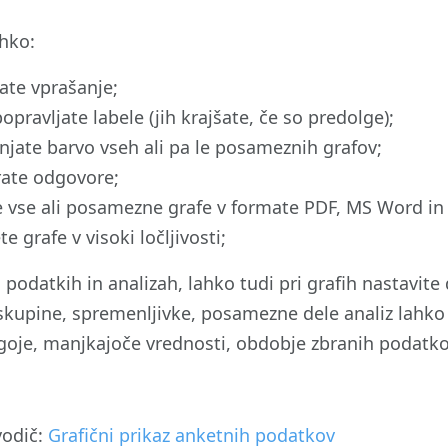
ahko:
ate vprašanje;
opravljate labele (jih krajšate, če so predolge);
njate barvo vseh ali pa le posameznih grafov;
rate odgovore;
te vse ali posamezne grafe v formate PDF, MS Word i
te grafe v visoki ločljivosti;
 podatkih in analizah, lahko tudi pri grafih nastavite
kupine, spremenljivke, posamezne dele analiz lahko
goje, manjkajoče vrednosti, obdobje zbranih podatko
vodič:
Grafični prikaz anketnih podatkov