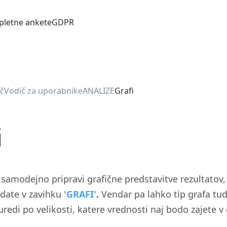
pletne ankete
GDPR
č
Vodič za uporabnike
ANALIZE
Grafi
i
A
samodejno pripravi grafične predstavitve rezultatov, 
date v zavihku
'GRAFI'
.
Vendar pa lahko tip grafa tud
uredi po velikosti, katere vrednosti naj bodo zajete v 