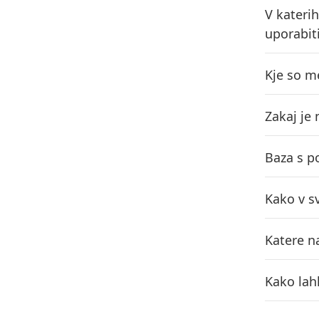
V katerih
uporabiti
Kje so m
Zakaj je
Baza s po
Kako v s
Katere na
Kako lah