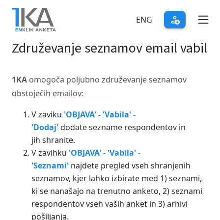
Skip
to
ENG
main
Združevanje seznamov email vabil
content
1KA
omogoča poljubno združevanje seznamov
obstoječih emailov:
V zaviku
'OBJAVA' - 'Vabila' -
'Dodaj'
dodate sezname respondentov in
jih shranite.
V zavihku
'OBJAVA' - 'Vabila' -
'Seznami'
najdete pregled vseh shranjenih
seznamov, kjer lahko izbirate med 1) seznami,
ki se nanašajo na trenutno anketo, 2) seznami
respondentov vseh vaših anket in 3) arhivi
pošiljanja.