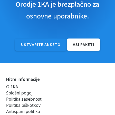
Orodje 1KA je brezplačno za
osnovne uporabnike.
USTVARITE ANKETO
VSI PAKETI
Hitre informacije
O 1KA
Splošni pogoji
Politika zasebnosti
Politika piškotkov
Antispam politika