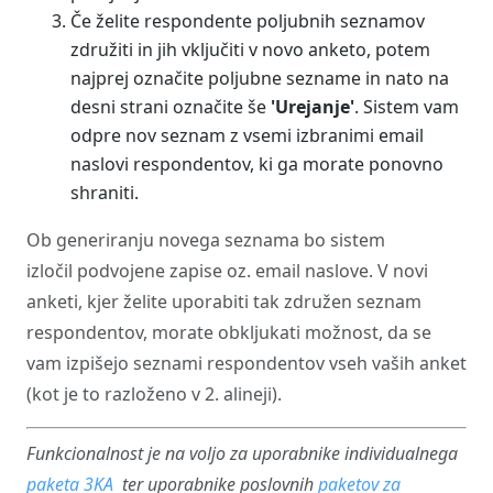
Če želite respondente poljubnih seznamov
združiti in jih vključiti v novo anketo, potem
najprej označite poljubne sezname in nato na
desni strani označite še
'Urejanje'
. Sistem vam
odpre nov seznam z vsemi izbranimi email
naslovi respondentov, ki ga morate ponovno
shraniti.
Ob generiranju novega seznama bo sistem
izločil podvojene zapise oz. email naslove. V novi
anketi, kjer želite uporabiti tak združen seznam
respondentov, morate obkljukati možnost, da se
vam izpišejo seznami respondentov vseh vaših anket
(kot je to razloženo v 2. alineji).
Funkcionalnost je na voljo za uporabnike individualnega
paketa
3KA
ter uporabnike poslovnih
paketov za