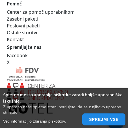
Pomoč
Center za pomoč uporabnikom
Zasebni paketi
Poslovni paketi
Ostale storitve
Kontakt
Spremljajte nas
Facebook
X
Spletno mesto uporablja piškotke zaradi boljše uporabniške
izkušnje.
Z uporabo naše spletne strani potrjujete, da se z njihovo uporabo
strinjate.
SPREJMI VSE
Več informacij o zbiranju piškotkov.