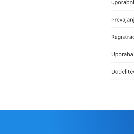
uporabn
Prevajan
Registrac
Uporaba 
Dodelite