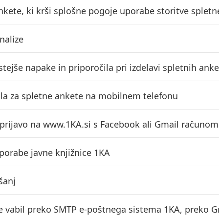
ankete, ki krši splošne pogoje uporabe storitve splet
analize
tejše napake in priporočila pri izdelavi spletnih anke
ila za spletne ankete na mobilnem telefonu
 prijavo na www.1KA.si s Facebook ali Gmail računom
porabe javne knjižnice 1KA
šanj
je vabil preko SMTP e-poštnega sistema 1KA, preko G