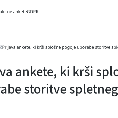
pletne ankete
GDPR
č
Prijava ankete, ki krši splošne pogoje uporabe storitve sp
ava ankete, ki krši sp
abe storitve spletneg