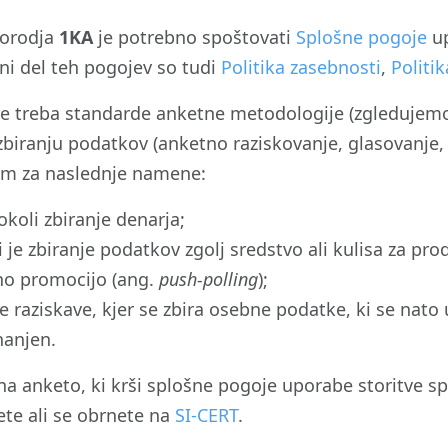
 orodja
1KA
je potrebno spoštovati
Splošne pogoje
up
ni del teh pogojev so tudi
Politika zasebnosti
,
Politi
je treba standarde anketne metodologije (zgledujem
biranju podatkov (anketno raziskovanje, glasovanje, 
em za naslednje namene:
koli zbiranje denarja;
i je zbiranje podatkov zgolj sredstvo ali kulisa za pr
čno promocijo (ang.
push-polling
);
e raziskave, kjer se zbira osebne podatke, ki se nato
nanjen.
 na anketo, ki krši splošne pogoje uporabe storitve sp
ete ali se obrnete na
SI-CERT
.