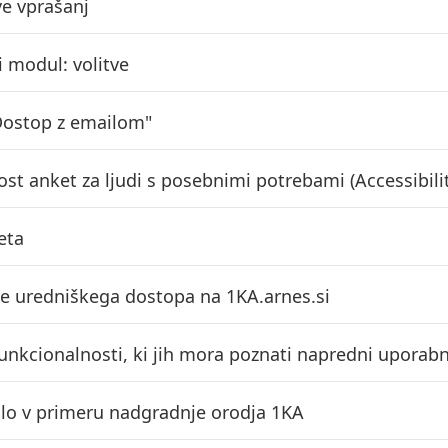
ve vprašanj
 modul: volitve
Dostop z emailom"
st anket za ljudi s posebnimi potrebami (Accessibili
eta
e uredniškega dostopa na 1KA.arnes.si
funkcionalnosti, ki jih mora poznati napredni uporab
ilo v primeru nadgradnje orodja 1KA