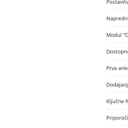
Postavit
Napredni
Modul "
Dostopno
Prva ank
Dodajanj
Ključne 
Priporoč