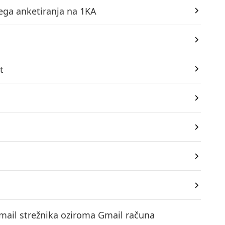
nega anketiranja na 1KA
t
mail strežnika oziroma Gmail računa