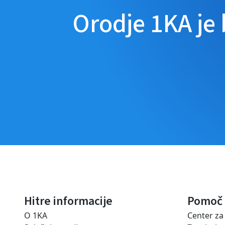
Orodje 1KA je
Hitre informacije
Pomoč
O 1KA
Center z