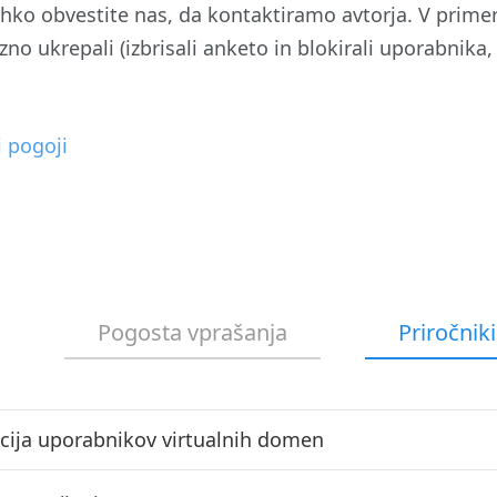
ahko obvestite nas, da kontaktiramo avtorja. V prime
o ukrepali (izbrisali anketo in blokirali uporabnika, k
i pogoji
Pogosta vprašanja
Priročniki
cija uporabnikov virtualnih domen