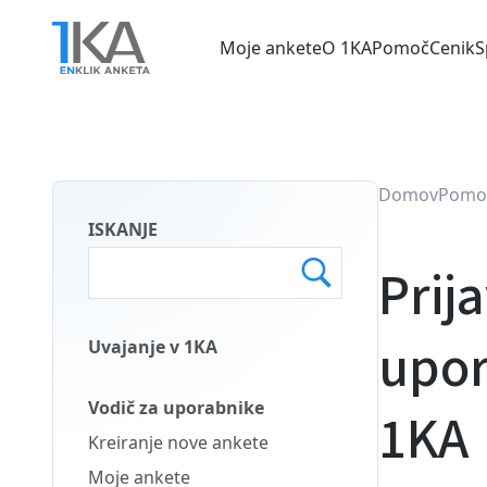
Skip
to
Moje ankete
O 1KA
Pomoč
Cenik
S
main
Main
content
menu
SLO
Domov
Pomo
ISKANJE
Prij
upor
Uvajanje v 1KA
Main
Menu
Vodič za uporabnike
1KA
Second
Kreiranje nove ankete
SLO
Moje ankete