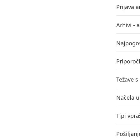
Prijava 
Arhivi - 
Najpogos
Priporoč
Težave s
Načela u
Tipi vpra
Pošiljan