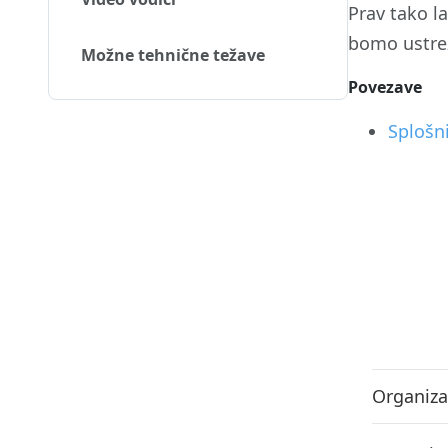
Prav tako l
bomo ustrezn
Možne tehnične težave
Povezave
Splošn
Organiza