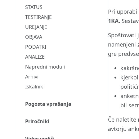
STATUS
Pri uporabi
TESTIRANJE
1KA.
Sestav
UREJANJE
Spoštovati 
OBJAVA
namenjeni z
PODATKI
gre predvs
ANALIZE
Napredni moduli
kakršno
Arhivi
kjerkol
politi
Iskalnik
anketn
Pogosta vprašanja
bil sez
Če naletite
Priročniki
avtorju ank
Video vodiči