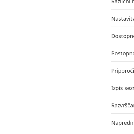
Različni
Nastavit
Dostopno
Postopno
Priporoč
Izpis se
Razvrščan
Napredno