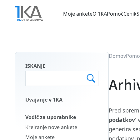
Skip
to
Moje ankete
O 1KA
Pomoč
Cenik
S
main
Main
content
menu
SLO
Domov
Pomo
ISKANJE
Arhi
Uvajanje v 1KA
Main
Pred spremi
Menu
Vodič za uporabnike
podatkov
' 
Second
Kreiranje nove ankete
generira se
SLO
Moje ankete
podatkov i