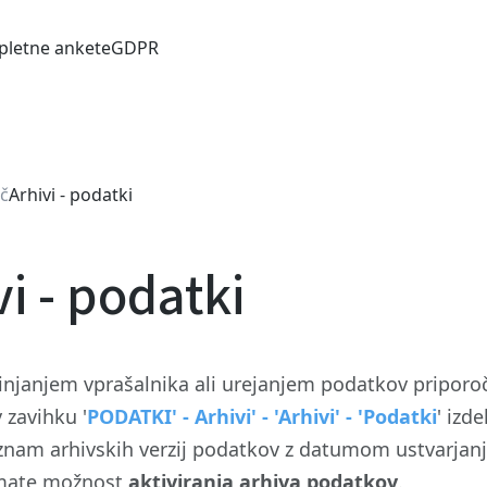
pletne ankete
GDPR
č
Arhivi - podatki
vi - podatki
njanjem vprašalnika ali urejanjem podatkov priporo
v zavihku '
PODATKI' - Arhivi' - 'Arhivi' - 'Podatki
' izd
znam arhivskih verzij podatkov z datumom ustvarjanja 
mate možnost
aktiviranja arhiva podatkov
.