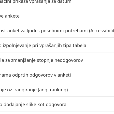
 načini prikaza vprašanja za datum
ve ankete
st anket za ljudi s posebnimi potrebami (Accessibili
 izpolnjevanje pri vprašanjih tipa tabela
ila za zmanjšanje stopnje neodgovorov
znama odprtih odgovorov v anketi
je oz. rangiranje (ang. ranking)
 dodajanje slike kot odgovora