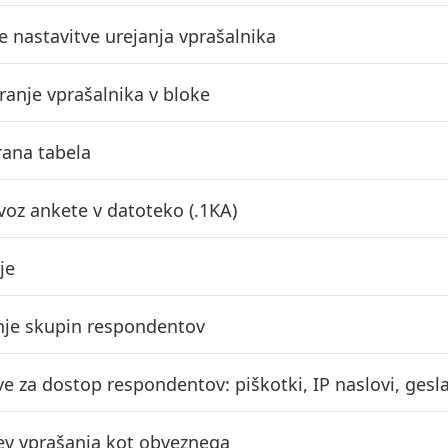
 nastavitve urejanja vprašalnika
ranje vprašalnika v bloke
ana tabela
zvoz ankete v datoteko (.1KA)
je
nje skupin respondentov
ve za dostop respondentov: piškotki, IP naslovi, ges
ev vprašanja kot obveznega