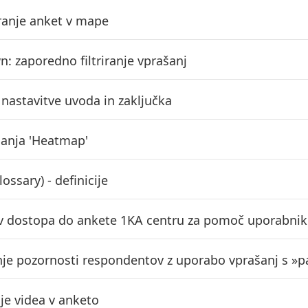
ranje anket v mape
n: zaporedno filtriranje vprašanj
nastavitve uvoda in zaključka
šanja 'Heatmap'
lossary) - definicije
v dostopa do ankete 1KA centru za pomoč uporabni
nje pozornosti respondentov z uporabo vprašanj s »p
nje videa v anketo