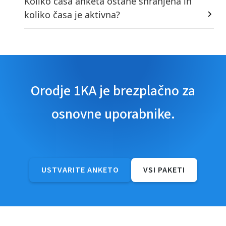
Koliko časa anketa ostane shranjena in
koliko časa je aktivna?
Orodje 1KA je brezplačno za
osnovne uporabnike.
USTVARITE ANKETO
VSI PAKETI