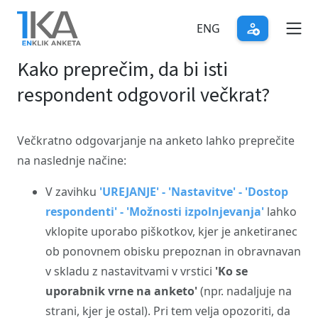
Skip
to
ENG
main
Kako preprečim, da bi isti
content
respondent odgovoril večkrat?
Večkratno odgovarjanje na anketo lahko
preprečite
na naslednje načine:
V zavihku
'UREJANJE' - 'Nastavitve' - 'Dostop
respondenti' - 'Možnosti izpolnjevanja'
lahko
vklopite uporabo piškotkov, kjer je anketiranec
ob ponovnem obisku prepoznan in obravnavan
v skladu z nastavitvami v vrstici
'Ko se
uporabnik vrne na anketo'
(npr. nadaljuje na
strani, kjer je ostal). Pri tem velja opozoriti, da