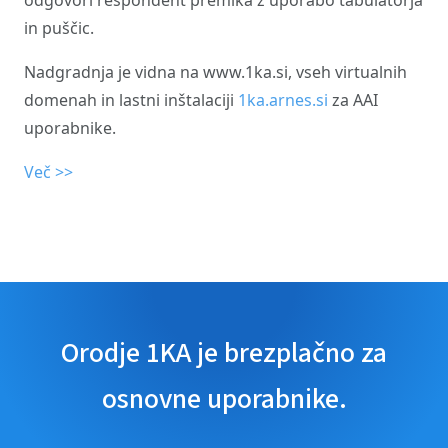
odgovori respondent premika z uporabo tabulatorja
in puščic.
Nadgradnja je vidna na www.1ka.si, vseh virtualnih
domenah in lastni inštalaciji
1ka.arnes.si
za AAI
uporabnike.
Več >>
Orodje 1KA je brezplačno za
osnovne uporabnike.