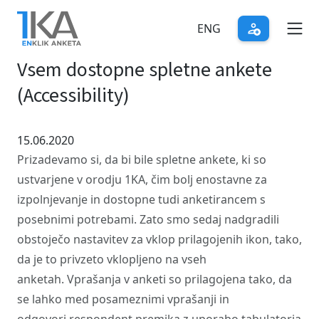
Skip
to
ENG
main
Vsem dostopne spletne ankete
content
(Accessibility)
15.06.2020
Prizadevamo si, da bi bile spletne ankete, ki so
ustvarjene v orodju 1KA, čim bolj enostavne za
izpolnjevanje in dostopne tudi anketirancem s
posebnimi potrebami. Zato smo sedaj nadgradili
obstoječo nastavitev za vklop prilagojenih ikon, tako,
da je to privzeto vklopljeno na vseh
anketah. Vprašanja v anketi so prilagojena tako, da
se lahko med posameznimi vprašanji in