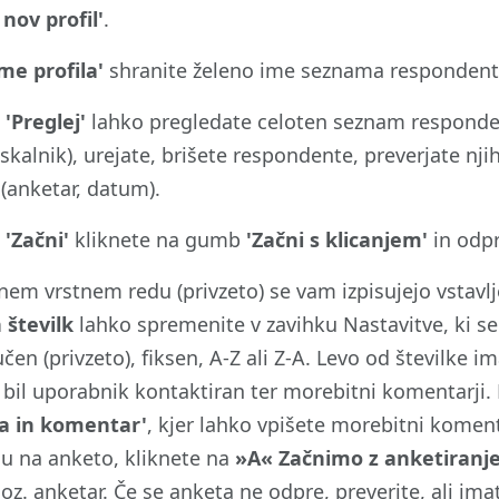
 nov profil'
.
Ime profila'
shranite želeno ime seznama respondentov
u
'Preglej'
lahko pregledate celoten seznam respondento
iskalnik), urejate, brišete respondente, preverjate nji
 (anketar, datum).
u
'Začni'
kliknete na gumb
'Začni s klicanjem'
in odp
nem vrstnem redu (privzeto) se vam izpisujejo vstavlj
 številk
lahko spremenite v zavihku Nastavitve, ki se 
čen (privzeto), fiksen, A-Z ali Z-A. Levo od številke i
 je bil uporabnik kontaktiran ter morebitni komentarji
ca in komentar'
, kjer lahko vpišete morebitni koment
u na anketo, kliknete na
»A« Začnimo z anketiranj
 oz. anketar. Če se anketa ne odpre, preverite, ali i