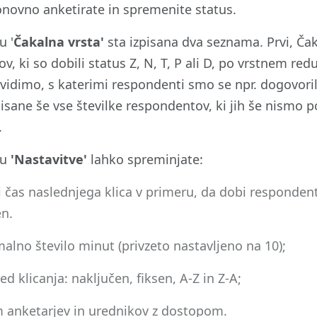
novno anketirate in spremenite status.
u '
Čakalna vrsta'
sta izpisana dva seznama. Prvi, Ča
, ki so dobili status Z, N, T, P ali D, po vrstnem redu
 vidimo, s katerimi respondenti smo se npr. dogovoril
pisane še vse številke respondentov, ki jih še nismo p
h.
ku
'Nastavitve'
lahko spreminjate:
i čas naslednjega klica v primeru, da dobi respondent 
en.
alno število minut (privzeto nastavljeno na 10);
red klicanja: naključen, fiksen, A-Z in Z-A;
 anketarjev in urednikov z dostopom.