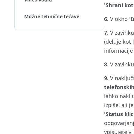
'Shrani kot
Možne tehnične težave
6.
V okno
'
7.
V zavihk
(deluje kot 
informacije
8.
V zavihk
9.
V naključ
telefonskih
lahko naklju
izpiše, ali
'Status kli
odgovarjanj
vpisujete vi