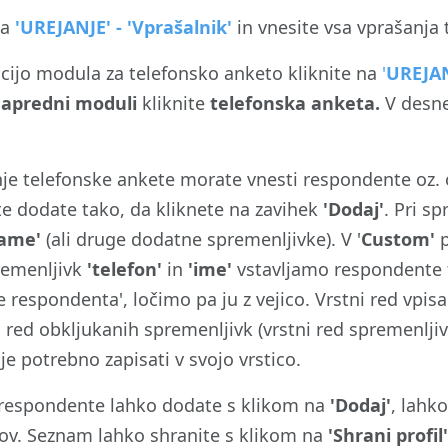
na
'UREJANJE' - 'Vprašalnik'
in vnesite vsa vprašanja 
cijo modula za telefonsko anketo kliknite na
'
UREJAN
apredni moduli
kliknite
telefonska anketa.
V desn
nje telefonske ankete morate vnesti respondente oz. 
 dodate tako, da kliknete na zavihek
'Dodaj'
. Pri s
name'
(ali druge dodatne spremenljivke). V '
Custom'
p
remenljivk
'telefon'
in
'ime'
vstavljamo respondente t
 respondenta', ločimo pa ju z vejico. Vrstni red vpisa
ni red obkljukanih spremenljivk (vrstni red spremenl
je potrebno zapisati v svojo vrstico.
respondente lahko dodate s klikom na
'Dodaj'
, lahk
ov. Seznam lahko shranite s klikom na
'Shrani profil