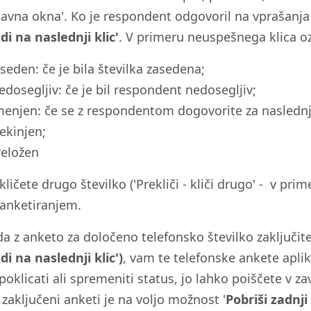
ojavna okna'. Ko je respondent odgovoril na vprašanja 
di na naslednji klic'
. V primeru neuspešnega klica oz
aseden: če je bila številka zasedena;
edosegljiv: če je bil respondent nedosegljiv;
menjen: če se z respondentom dogovorite za naslednji
rekinjen;
reložen
ličete drugo številko ('Prekliči - kliči drugo' - v prim
 anketiranjem.
a z anketo za določeno telefonsko številko zaključite 
di na naslednji klic')
, vam te telefonske ankete aplik
poklicati ali spremeniti status, jo lahko poiščete v z
i zaključeni anketi je na voljo možnost '
Pobriši zadnj