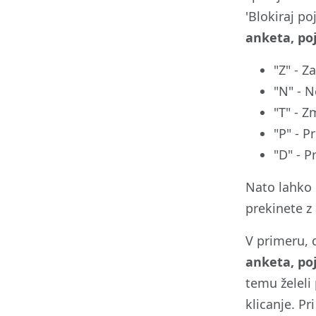
'Blokiraj p
anketa, poj
"Z" - Z
"N" - N
"T" - Z
"P" - P
"D" - P
Nato lahko k
prekinete z
V primeru, d
anketa, poj
temu želeli 
klicanje. Pr