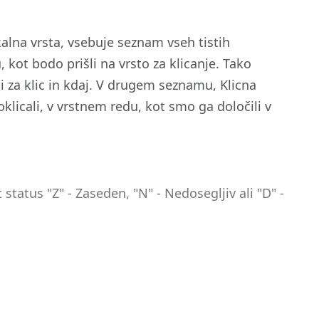
kalna vrsta, vsebuje seznam vseh tistih
, kot bodo prišli na vrsto za klicanje. Tako
i za klic in kdaj. V drugem seznamu, Klicna
oklicali, v vrstnem redu, kot smo ga določili v
status "Z" - Zaseden, "N" - Nedosegljiv ali "D" -