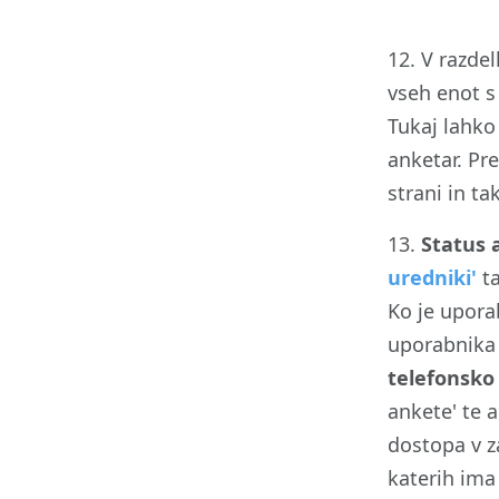
12. V razdel
vseh enot s 
Tukaj lahko 
anketar. Pr
strani in t
13.
Status 
uredniki'
ta
Ko je upora
uporabnika 
telefonsko
ankete' te 
dostopa v 
katerih ima