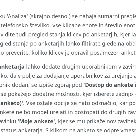
ku 'Analiza
'
(skrajno desno ) se nahaja sumarni pregle
telefonsko številko, vse klicane enote in število enot
vidite tudi pregled stanja klicev po anketarjih, kjer 
egled stanja po anketarjih lahko filtirate glede na ob
ako preverite, koliko klicev je opravil posamezen a
anketarja
lahko dodate drugim uporabnikom v zavi
ko, da v polje za dodajanje uporabnikov za urejanje 
bnik dodan, se izpiše zgoraj pod
'Dostop do ankete 
se pokažejo dodatne možnosti, kjer izberete zadnjo 
 anketo)'
. Vse ostale opcije se nato odznačijo, kar 
ankete ne bo mogel urejati in dostopati do drugih za
zavihku
'Moje ankete'
, kjer se mu prikaže nov zavihe
 status anketarja. S klikom na anketo se odpre vmes