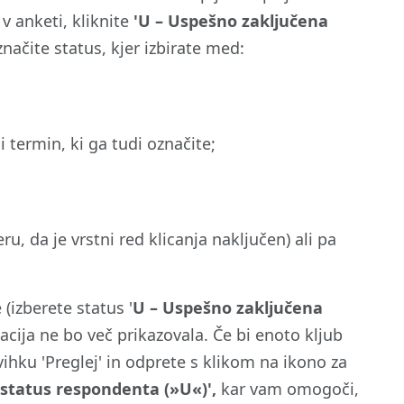
v anketi, kliknite
'U – Uspešno zaključena
načite status, kjer izbirate med:
 termin, ki ga tudi označite;
eru, da je vrstni red klicanja naključen) ali pa
(izberete status '
U – Uspešno zaključena
acija ne bo več prikazovala. Če bi enoto kljub
avihku 'Preglej' in odprete s klikom na ikono za
i status respondenta (»U«)',
kar vam omogoči,