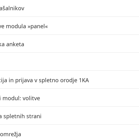
ašalnikov
ve modula »panel«
ka anketa
ija in prijava v spletno orodje 1KA
 modul: volitve
a spletnih strani
 omrežja