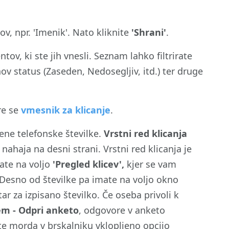
, npr. 'Imenik'. Nato kliknite
'Shrani'
.
v, ki ste jih vnesli. Seznam lahko filtrirate
hov status (Zaseden, Nedosegljiv, itd.) ter druge
re se
vmesnik za klicanje
.
ene telefonske številke.
Vrstni red klicanja
nahaja na desni strani. Vrstni red klicanja je
mate na voljo
'Pregled klicev',
kjer se vam
. Desno od številke pa imate na voljo okno
ar za izpisano številko. Če oseba privoli k
em - Odpri anketo
, odgovore v anketo
mate morda v brskalniku vklopljeno opcijo