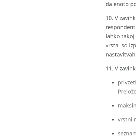
da enoto po
10. V zavihk
respondentov
lahko takoj
vrsta, so iz
nastavitva
11. V zavih
privzet
Prelož
maksim
vrstni 
seznam