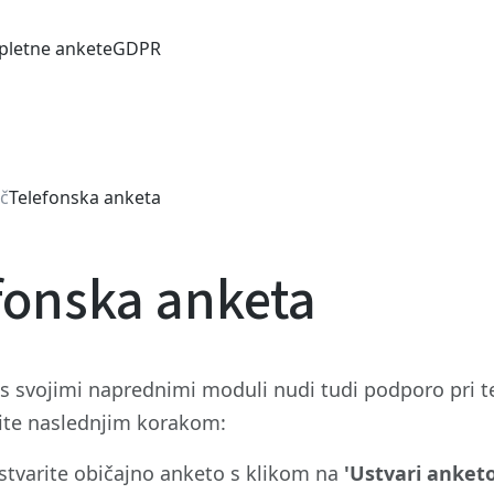
pletne ankete
GDPR
č
Telefonska anketa
fonska anketa
s svojimi naprednimi moduli nudi tudi podporo pri t
ite naslednjim korakom:
stvarite običajno anketo s klikom na
'Ustvari anketo