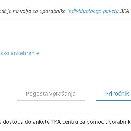
st je na voljo za uporabnike
individualnega paketa
3KA 
nsko anketiranje
Pogosta vprašanja
Priročniki
v dostopa do ankete 1KA centru za pomoč uporabni