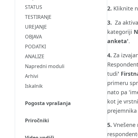
STATUS
2.
Kliknite 
TESTIRANJE
3.
Za aktiva
UREJANJE
kategoriji
N
OBJAVA
anketa'
.
PODATKI
4.
Za izvaja
ANALIZE
Respondente
Napredni moduli
tudi
' First
Arhivi
primeru sp
Iskalnik
nato pa 'ime
kot je vrst
Pogosta vprašanja
prejemnika 
Priročniki
5.
Vnešene 
respondent
Video vodiči