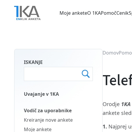
Skip
to
Moje ankete
O 1KA
Pomoč
Cenik
S
main
Main
content
menu
SLO
Domov
Pomo
ISKANJE
Tele
Uvajanje v 1KA
Main
Orodje
1KA
Menu
Vodič za uporabnike
ankete sled
Second
Kreiranje nove ankete
SLO
1.
Najprej u
Moje ankete