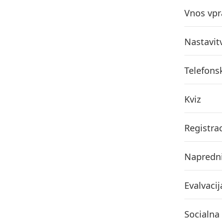
Vnos vpr
Nastavit
Telefons
Kviz
Registrac
Napredni
Evalvacij
Socialna