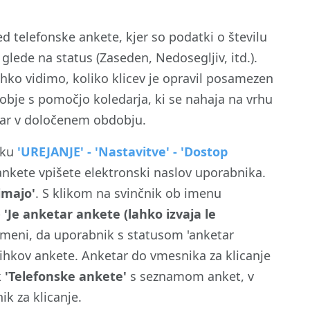
d telefonske ankete, kjer so podatki o številu
 glede na status (Zaseden, Nedosegljiv, itd.).
lahko vidimo, koliko klicev je opravil posamezen
dobje s pomočjo koledarja, ki se nahaja na vrhu
nketar v določenem obdobju.
hku
'UREJANJE' - 'Nastavitve' - 'Dostop
ankete vpišete elektronski naslov uporabnika.
imajo'
. S klikom na svinčnik ob imenu
-
'Je anketar ankete (lahko izvaja le
pomeni, da uporabnik s statusom 'anketar
vihkov ankete. Anketar do vmesnika za klicanje
k
'Telefonske ankete'
s seznamom anket, v
nik za klicanje.