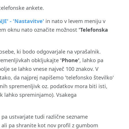
telefonske ankete.
JE' - 'Nastavitve'
in nato v levem meniju v
em oknu nato označite možnost
'Telefonska
osebe, ki bodo odgovarjale na vprašalnik.
premenljivkah obkljukajte
'Phone'
, lahko pa
olje se lahko vnese največ 100 znakov. V
ako, da najprej napišemo 'telefonsko številko'
nih spremenljivk oz. podatkov mora biti isti,
jivk lahko spreminjamo). Vsakega
o pa ustvarjate tudi različne sezname
'
ali pa shranite kot nov profil z gumbom