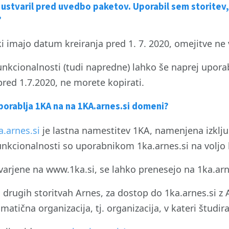
stvaril pred uvedbo paketov. Uporabil sem storitev, ki
?
i imajo datum kreiranja pred 1. 7. 2020, omejitve ne 
unkcionalnosti (tudi napredne) lahko še naprej uporabl
pred 1.7.2020, ne morete kopirati.
porablja 1KA na na 1KA.arnes.si domeni?
.arnes.si
je lastna namestitev 1KA, namenjena izklj
nkcionalnosti so uporabnikom 1ka.arnes.si na voljo 
varjene na www.1ka.si, se lahko prenesejo na 1ka.arne
i drugih storitvah Arnes, za dostop do 1ka.arnes.si z
matična organizacija, tj. organizacija, v kateri študira