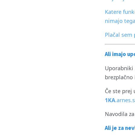
Katere funk
nimajo teg
Plačal sem 
Ali imajo u
Uporabniki z
brezplačno
Če ste prej 
1KA
.arnes.s
Navodila za
Ali je za ne