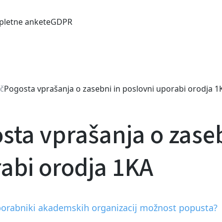
pletne ankete
GDPR
č
Pogosta vprašanja o zasebni in poslovni uporabi orodja 1
sta vprašanja o zaseb
abi orodja 1KA
porabniki akademskih organizacij možnost popusta?