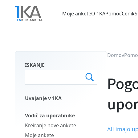
Skip
to
Moje ankete
O 1KA
Pomoč
Cenik
S
main
Main
content
menu
SLO
Domov
Pomo
ISKANJE
Pogo
upor
Uvajanje v 1KA
Main
Menu
Vodič za uporabnike
Second
Kreiranje nove ankete
Ali imajo u
SLO
Moje ankete