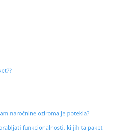
?
ket??
mam naročnine oziroma je potekla?
bljati funkcionalnosti, ki jih ta paket