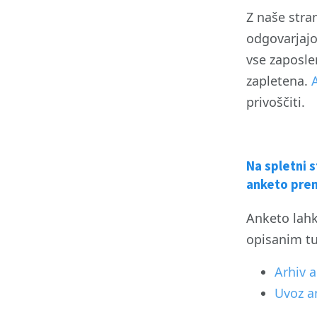
Z naše stran
odgovarjajo
vse zaposle
zapletena.
privoščiti.
Na spletni 
anketo pren
Anketo lah
opisanim tu
Arhiv 
Uvoz a