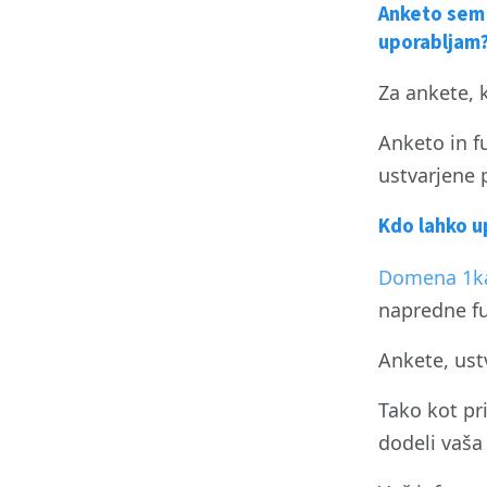
Anketo sem u
uporabljam
Za ankete, k
Anketo in f
ustvarjene 
Kdo lahko u
Domena 1ka
napredne fu
Ankete, ust
Tako kot pr
dodeli vaša 