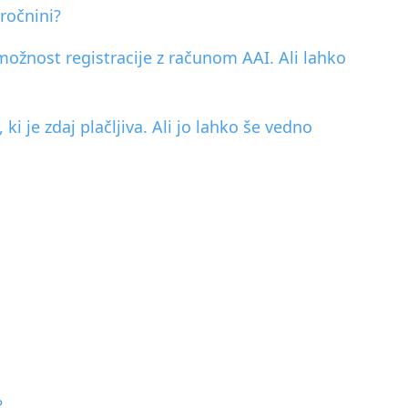
ročnini?
ožnost registracije z računom AAI. Ali lahko
i je zdaj plačljiva. Ali jo lahko še vedno
?
?