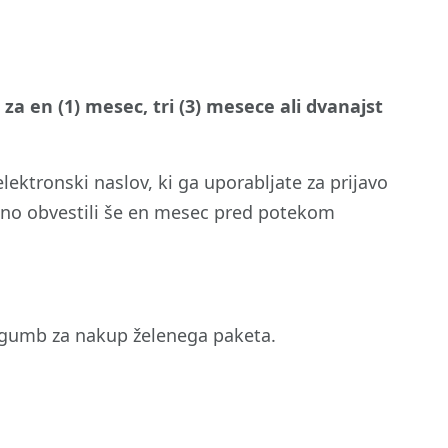
za en (1) mesec, tri (3) mesece ali dvanajst
ktronski naslov, ki ga uporabljate za prijavo
tno obvestili še en mesec pred potekom
 gumb za nakup želenega paketa.