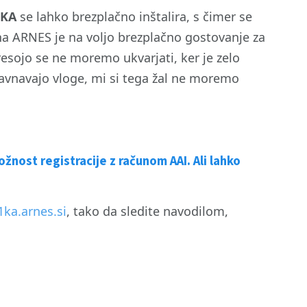
1KA
se lahko brezplačno inštalira, s čimer se
a ARNES je na voljo brezplačno gostovanje za
resojo se ne moremo ukvarjati, ker je zelo
avnavajo vloge, mi si tega žal ne moremo
nost registracije z računom AAI. Ali lahko
1ka.arnes.si
, tako da sledite navodilom,