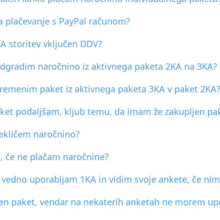
a plačevanje s PayPal računom?
KA storitev vključen DDV?
adgradim naročnino iz aktivnega paketa 2KA na 3KA?
premenim paket iz aktivnega paketa 3KA v paket 2KA
aket podaljšam, kljub temu, da imam že zakupljen pa
rekličem naročnino?
i, če ne plačam naročnine?
e vedno uporabljam 1KA in vidim svoje ankete, če ni
n paket, vendar na nekaterih anketah ne morem upora