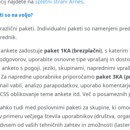
cij najdete na
spletni strani Arnes
.
i so na voljo?
 različni paketi. Individualni paketi so namenjeni pre
rednik.
 ankete zadostuje
paket 1KA (brezplačni
), s katerim
 odgovorov, uporabite osnovne tipe vprašanj in dosto
 anketo s pogoji, jeziki, skupinami, naprednimi vpraš
Za napredne uporabnike priporočamo
paket 3KA (p
ail vabil, analizo parapodatkov, uporabo komentarje
, CSS oblikovanje teme ankete itd. Več o posameznih
 lahko tudi med poslovnimi paketi za skupine, ki omo
v primeru večjega števila uporabnikov (društva, organi
dvsem od vaših tehničnih zahtev in zmožnosti (lasten 