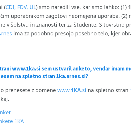
i (
CDI, FDV, UL
) smo naredili vse, kar smo lahko: (1)
čim uporabnikom zagotovi neomejena uporaba, (2) n
ne v šolstvu in znanosti ter za študente. S tovrstno p
Arnes
ima za podobno presojo posebno telo, kjer obr
strani www.1ka.si sem ustvaril anketo, vendar imam mož
esem na spletno stran 1ka.arnes.si?
ko prenesete z domene
www.
1KA
.si
na spletno stran
kaj.
anket
nkete 1KA