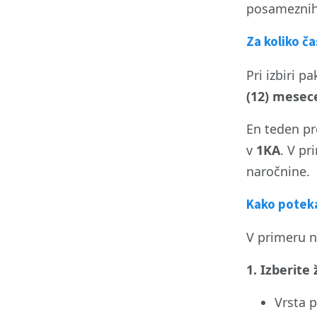
posameznih
Za koliko č
Pri izbiri 
(12) mesec
En teden pr
v
1KA
. V p
naročnine.
Kako poteka
V primeru 
1. Izberite
Vrsta 