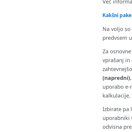
Več informa
Kakšni paket
Na voljo so
predvsem u
Za osnovne
vprašanj in
zahtevnejšo
(napredni).
uporabo e-m
kalkulacije
Izbirate pa
uporabniki 
odvisna pre