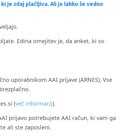
 je zdaj plačljiva. Ali jo lahko še vedno
veljajo.
jate. Edina omejitev je, da anket, ki so
učno uporabnikom AAI prijave (ARNES). Vse
brezplačno.
s.si (
več informacij
).
 AAI prijavo potrebujete AAI račun, ki vam ga
te ali ste zaposleni.