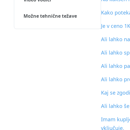
Kako potek
Možne tehnične težave
Je v ceno 1
Ali lahko n
Ali lahko s
Ali lahko p
Ali lahko p
Kaj se zgod
Ali lahko š
Imam kuplje
vključuje.