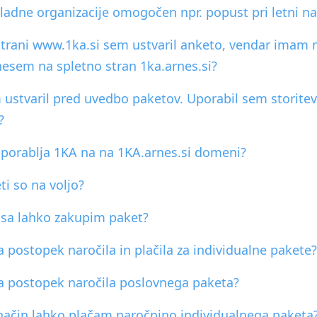
evladne organizacije omogočen npr. popust pri letni na
strani www.1ka.si sem ustvaril anketo, vendar imam m
esem na spletno stran 1ka.arnes.si?
ustvaril pred uvedbo paketov. Uporabil sem storitev, k
?
porablja 1KA na na 1KA.arnes.si domeni?
ti so na voljo?
asa lahko zakupim paket?
 postopek naročila in plačila za individualne pakete
a postopek naročila poslovnega paketa?
ačin lahko plačam naročnino individualnega paketa