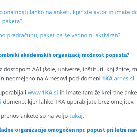
cionalnosti lahko na anketi, kjer ste avtor in imate d
a paketa?
po predračunu, paket pa še vedno ni aktiviran?
porabniki akademskih organizacij možnost popusta?
 dostopom AAI (šole, univerze, inštituti, knjižnice, m
 in neomejeno na Arnesovi pod-domeni
1KA
.arnes.si
.
uporabljali
www.
1KA
.si
in imate tam že kreirane anke
i
domeno, kjer lahko 1KA uporabljate brez omejitev.
 prenos ankete so na voljo
tukaj
.
vladne organizacije omogočen npr. popust pri letni nar