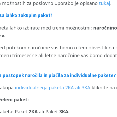
 možnostih za poslovno uporabo je opisano
tukaj
.
asa lahko zakupim paket?
paketa lahko izbirate med tremi možnostmi:
naročnino 
ev.
ed potekom naročnine vas bomo o tem obvestili na ele
rimeru trimesečne ali letne naročnine vas bomo doda
 postopek naročila in plačila za individualne pakete?
nakupa
individualnega paketa 2KA ali 3KA
kliknite na
 želeni paket:
paketa: Paket
2KA
ali Paket
3KA.