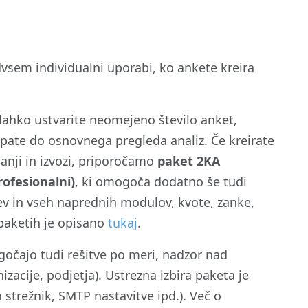
dvsem individualni uporabi, ko ankete kreira
 lahko ustvarite neomejeno število anket,
pate do osnovnega pregleda analiz. Če kreirate
anji in izvozi, priporočamo
paket 2KA
rofesionalni)
, ki omogoča dodatno še tudi
v in vseh naprednih modulov, kvote, zanke,
 paketih je opisano
tukaj
.
gočajo tudi rešitve po meri, nadzor nad
zacije, podjetja). Ustrezna izbira paketa je
strežnik, SMTP nastavitve ipd.). Več o