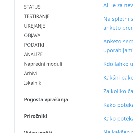
Ali je za n
STATUS
TESTIRANJE
Na spletni 
UREJANJE
anketo pren
OBJAVA
Anketo sem 
PODATKI
uporabljam
ANALIZE
Kdo lahko u
Napredni moduli
Arhivi
Kakšni pake
Iskalnik
Za koliko č
Pogosta vprašanja
Kako poteka
Priročniki
Kako potek
Na kakšen n
Video vodiči