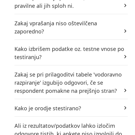
pravilne ali jih sploh ni.
Zakaj vprašanja niso oštevilčena
zaporedno?
Kako izbrišem podatke oz. testne vnose po
testiranju?
Zakaj se pri prilagoditvi tabele 'vodoravno
razpiranje' izgubijo odgovori, če se
respondent pomakne na prejšnjo stran?
Kako je orodje stestirano?
Ali iz rezultatov/podatkov lahko izločim
odgovore tistih, ki ankete niso izpolnili do