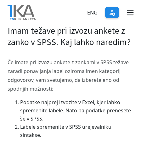
Skip
to
ENG
main
Imam težave pri izvozu ankete z
content
zanko v SPSS. Kaj lahko naredim?
Če imate pri izvozu ankete z zankami v SPSS težave
zaradi ponavljanja label oziroma imen kategorij
odgovorov, vam svetujemo, da izberete eno od
spodnjih možnosti:
Podatke najprej izvozite v Excel, kjer lahko
spremenite labele. Nato pa podatke prenesete
še v SPSS.
Labele spremenite v SPSS urejevalniku
sintakse.