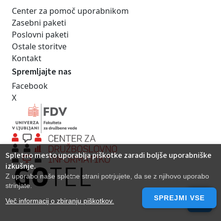
Center za pomoč uporabnikom
Zasebni paketi
Poslovni paketi
Ostale storitve
Kontakt
Spremljajte nas
Facebook
X
Spletno mesto uporablja piškotke zaradi boljše uporabniške
izkušnje.
Z uporabo naše spletne strani potrjujete, da se z njihovo uporabo
strinjate.
SPREJMI VSE
Več informacij o zbiranju piškotkov.