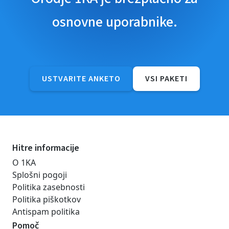
osnovne uporabnike.
USTVARITE ANKETO
VSI PAKETI
Hitre informacije
O 1KA
Splošni pogoji
Politika zasebnosti
Politika piškotkov
Antispam politika
Pomoč