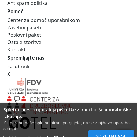
Antispam politika
Pomoč
Center za pomoč uporabnikom
Zasebni paketi
Poslovni paketi
Ostale storitve
Kontakt
Spremljajte nas
Facebook
X
Spletno mesto uporablja piškotke zaradi boljše uporabniške
izkušnje.
Z uporabo naše spletne strani potrjujete, da se z njihovo uporabo
strinjate.
SPREJMI VSE