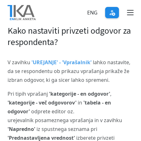
Skip
to
ENG
main
Kako nastaviti privzeti odgovor za
content
respondenta?
V zavihku
'UREJANJE' - 'Vprašalnik'
lahko nastavite,
da se respondentu ob prikazu vprašanja prikaže že
izbran odgovor, ki ga sicer lahko spremeni.
Pri tipih vprašanj
'kategorije - en odgovor'
,
'kategorije - več odgovorov'
in
'tabela - en
odgovor'
odprete editor oz.
urejevalnik posameznega vprašanja in v zavihku
'Napredno'
iz spustnega seznama pri
'Prednastavljena vrednost'
izberete privzeti