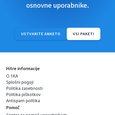
osnovne uporabnike.
USTVARITE ANKETO
VSI PAKETI
Hitre informacije
O 1KA
Splošni pogoji
Politika zasebnosti
Politika piškotkov
Antispam politika
Pomoč
Center za pomoč uporabnikom