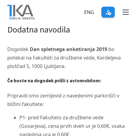
Skip
to
ENG
main
Dodatna navodila
content
Dogodek
Dan spletnega anketiranja 2019
bo
potekal na Fakulteti za družbene vede, Kardeljeva
ploščad 5, 1000 Ljubljana.
Če boste na dogodek prišli z avtomobilom:
Pripravili smo zemljevid z navedenimi parkirišči v
bližini fakultete:
P1- pred Fakulteto za družbene vede
(Gosarjeva), cena prvih dveh ur je 0,60€, vsaka
naslednja ura je 0,60€.