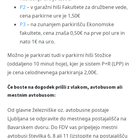
P2
– v garažni hiši Fakultete za družbene vede,
cena parkirne ure je 1,50€
P3
– na zunanjem parkirišču Ekonomske
fakultete, cena znaša 0,50€ na prve pol ure in
nato 1€ na uro.
Možno je parkirati tudi v parkirni hiši Stožice
(oddaljeno 10 minut hoje), kjer je sistem P+R (LPP) in
je cena celodnevnega parkiranja 2,00€.
Če boste na dogodek prišli z vlakom, avtobusom ali
mestnim avtobusom:
Od glavne železniške oz. avtobusne postaje
Ljubljana se odpravite do mestnega postajališča na
Bavarskem dvoru. Do FDV vas pripeljejo mestni
avtobusi številka 6, 8 ali 11 (izstopite na postajališču