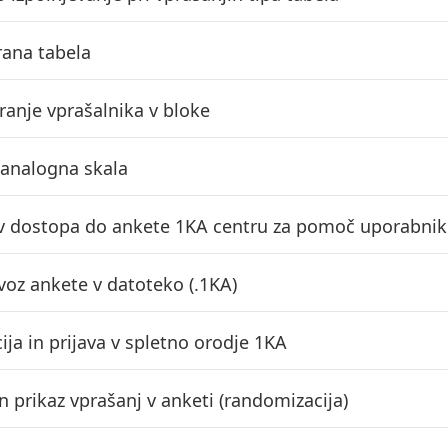
ana tabela
ranje vprašalnika v bloke
 analogna skala
v dostopa do ankete 1KA centru za pomoč uporabni
zvoz ankete v datoteko (.1KA)
ija in prijava v spletno orodje 1KA
n prikaz vprašanj v anketi (randomizacija)