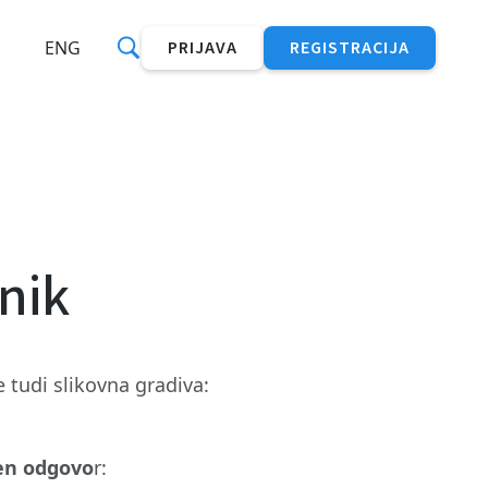
ENG
PRIJAVA
REGISTRACIJA
lnik
e tudi slikovna gradiva:
zen odgovo
r: