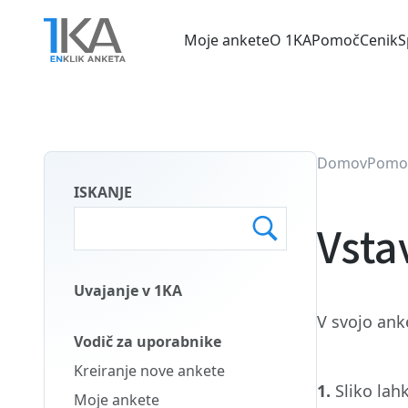
Skip
to
Moje ankete
O 1KA
Pomoč
Cenik
S
main
Main
content
menu
SLO
Domov
Pomo
ISKANJE
Vsta
Uvajanje v 1KA
Main
V svojo ank
Menu
Vodič za uporabnike
Second
Kreiranje nove ankete
SLO
1.
Sliko la
Moje ankete