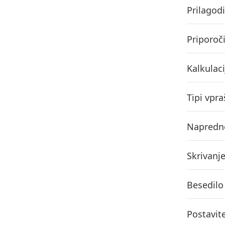
Prilagod
Priporoč
Kalkulaci
Tipi vpra
Napredne
Skrivanj
Besedilo 
Postavit