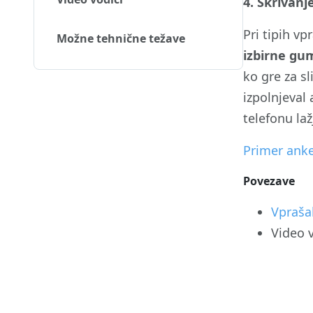
4. Skrivan
Pri tipih v
Možne tehnične težave
izbirne
gu
ko gre za s
izpolnjeval
telefonu laž
Primer anke
Povezave
Vpraša
Video 