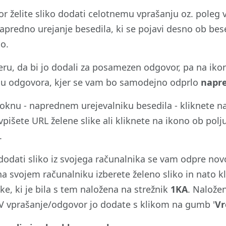
or želite sliko dodati celotnemu vprašanju oz. poleg 
apredno urejanje besedila, ki se pojavi desno ob be
lo.
eru, da bi jo dodali za posamezen odgovor, pa na iko
lu odgovora, kjer se vam bo samodejno odprlo
napre
oknu - naprednem urejevalniku besedila - kliknete n
vpišete URL želene slike ali kliknete na ikono ob polj
.
 dodati sliko iz svojega računalnika se vam odpre no
 na svojem računalniku izberete želeno sliko in nato k
ke, ki je bila s tem naložena na strežnik
1KA
. Naložen
. V vprašanje/odgovor jo dodate s klikom na gumb '
Vr