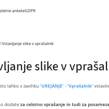
pletne ankete
GDPR
č
Vstavljanje slike v vprašalnik
vljanje slike v vpraša
eto lahko v zavihku
'UREJANJE' - 'Vprašalnik'
vstavit
hko dodate
za celotno vprašanje in tudi za posame