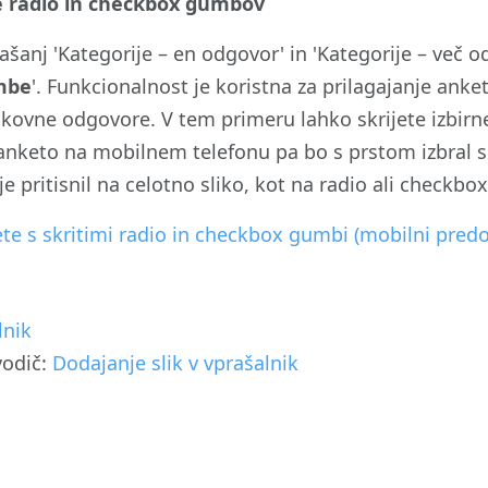
je radio in checkbox gumbov
prašanj 'Kategorije – en odgovor' in 'Kategorije – več
mbe
'. Funkcionalnost je koristna za prilagajanje ank
likovne odgovore. V tem primeru lahko skrijete izbirn
 anketo na mobilnem telefonu pa bo s prstom izbral
je pritisnil na celotno sliko, kot na radio ali checkb
te s skritimi radio in checkbox gumbi (mobilni predo
lnik
vodič:
Dodajanje slik v vprašalnik