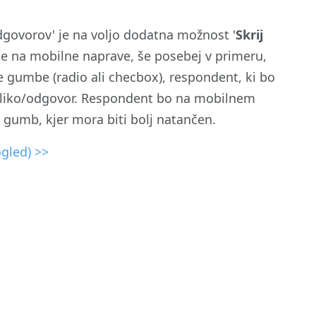
 odgovorov' je na voljo dodatna možnost '
Skrij
ete na mobilne naprave, še posebej v primeru,
e gumbe (radio ali checbox), respondent, ki bo
 sliko/odgovor. Respondent bo na mobilnem
ox gumb, kjer mora biti bolj natančen.
gled) >>