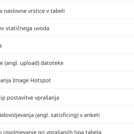
 naslovne vrstice v tabeli
ev statičnega uvoda
a
e (angl. upload) datoteke
šanja Image Hotspot
tip postavitve vprašanja
adovoljevanja (angl. satisficing) v anketi
 izpolnjevanje pri vprašanjih tipa tabela