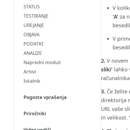
STATUS
V kolik
TESTIRANJE
'A'
za n
besedi
UREJANJE
OBJAVA
V prim
PODATKI
besedi
ANALIZE
2.
V novem 
Napredni moduli
sliki'
lahko 
Arhivi
računalnika
Iskalnik
3.
Če želite
Pogosta vprašanja
direktorija
URL vaše sli
Priročniki
in velikost
Video vodiči