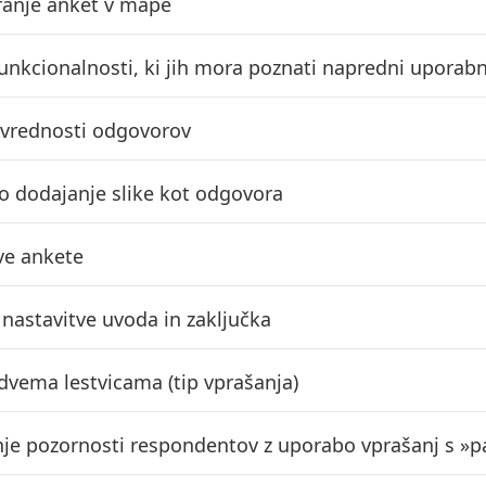
ranje anket v mape
funkcionalnosti, ki jih mora poznati napredni uporab
 vrednosti odgovorov
 dodajanje slike kot odgovora
ve ankete
nastavitve uvoda in zaključka
 dvema lestvicama (tip vprašanja)
nje pozornosti respondentov z uporabo vprašanj s »p