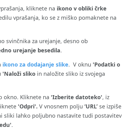
vprašanja, kliknete na
ikono v obliki črke
sedilu vprašanja, ko se z miško pomaknete na
no svinčnika za urejanje, desno ob
dno urejanje besedila
.
a
ikono za dodajanje slike
. V oknu
'Podatki o
u
'Naloži sliko
in naložite sliko iz svojega
vo okno. Kliknete na
'Izberite datoteko'
, iz
liknete
'Odpri'.
V vnosnem polju
‘URL’
se izpiše
i sliki lahko poljubno nastavite tudi postavitev
edu
'
.