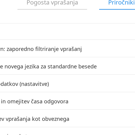
Pogosta vprašanja
Priročniki
n: zaporedno filtriranje vprašanj
e novega jezika za standardne besede
odatkov (nastavitve)
 in omejitev časa odgovora
ev vprašanja kot obveznega