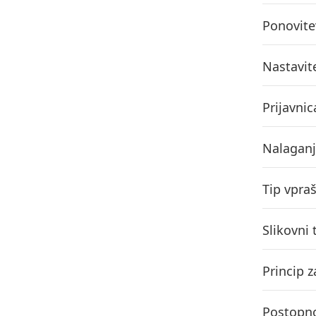
Ponovitev
Nastavit
Prijavnic
Nalaganj
Tip vpra
Slikovni 
Princip z
Postopno