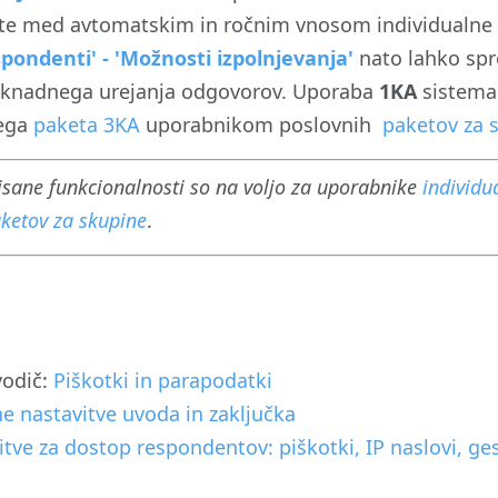
ate med avtomatskim in ročnim vnosom individualne
pondenti' - 'Možnosti izpolnjevanja'
nato lahko spr
knadnega urejanja odgovorov. Uporaba
1KA
sistema 
nega
paketa 3KA
uporabnikom poslovnih
paketov
za
sane funkcionalnosti so na voljo za uporabnike
individu
ketov za skupine
.
vodič:
Piškotki in parapodatki
e nastavitve uvoda in zaključka
itve za dostop respondentov: piškotki, IP naslovi, g