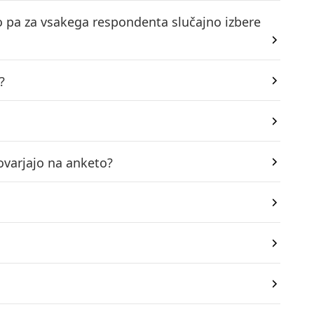
to pa za vsakega respondenta slučajno izbere
?
ovarjajo na anketo?