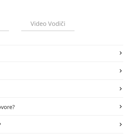
Video Vodiči
ovore?
?