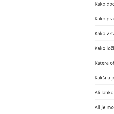
Kako dod
Kako pra
Kako v s
Kako loč
Katera ob
Kakšna j
Ali lahk
Ali je m