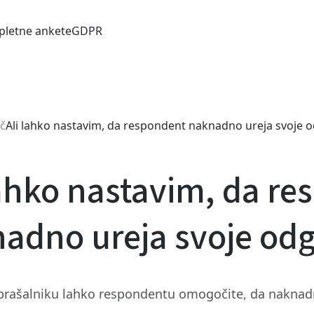
pletne ankete
GDPR
č
Ali lahko nastavim, da respondent naknadno ureja svoje 
lahko nastavim, da r
adno ureja svoje od
prašalniku lahko respondentu omogočite, da naknadn