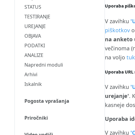
Uporaba pišk
STATUS
TESTIRANJE
V zavihku
'
UREJANJE
piškotkov
o
OBJAVA
na anketo 
PODATKI
večinoma (n
ANALIZE
na voljo
tuk
Napredni moduli
Uporaba URL 
Arhivi
Iskalnik
V zavihku
'
urejanje'
. 
Pogosta vprašanja
kasneje dos
Priročniki
Uporaba id
V zavihku
'
Video vodiči