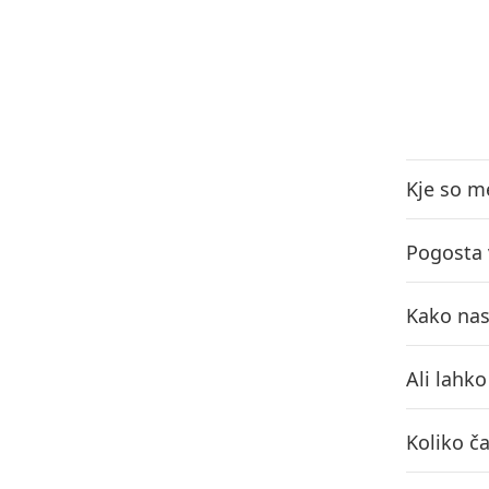
Kje so m
Pogosta 
Kako nas
Ali lahk
Koliko č