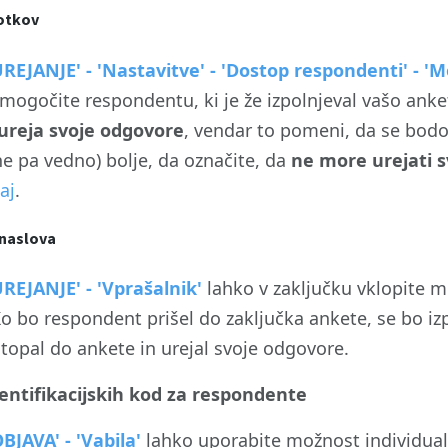
otkov
UREJANJE' - 'Nastavitve' - 'Dostop respondenti' - 'M
mogočite respondentu, ki je že izpolnjeval vašo anke
ureja svoje odgovore
, vendar to pomeni, da se bodo 
e pa vedno) bolje, da označite, da
ne more urejati 
aj
.
naslova
UREJANJE' - 'Vprašalnik'
lahko v zaključku vklopite 
Ko bo respondent prišel do zaključka ankete, se bo iz
topal do ankete in urejal svoje odgovore.
entifikacijskih kod za respondente
OBJAVA' - 'Vabila'
lahko uporabite možnost individualiz