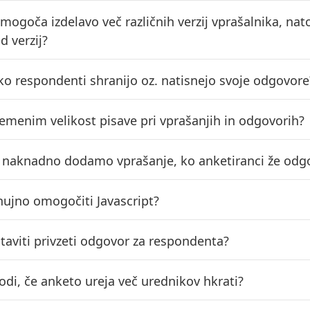
omogoča izdelavo več različnih verzij vprašalnika, na
d verzij?
ahko respondenti shranijo oz. natisnejo svoje odgovore
emenim velikost pisave pri vprašanjih in odgovorih?
o naknadno dodamo vprašanje, ko anketiranci že odg
 nujno omogočiti Javascript?
taviti privzeti odgovor za respondenta?
odi, če anketo ureja več urednikov hkrati?