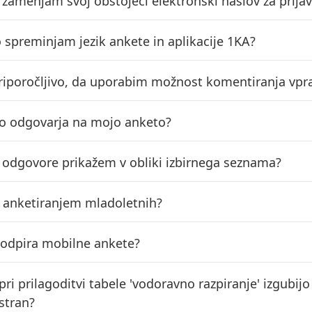
o zamenjam svoj obstoječi elektronski naslov za prija
o spreminjam jezik ankete in aplikacije 1KA?
priporočljivo, da uporabim možnost komentiranja vpr
o odgovarja na mojo anketo?
o odgovore prikažem v obliki izbirnega seznama?
z anketiranjem mladoletnih?
podpira mobilne ankete?
 pri prilagoditvi tabele 'vodoravno razpiranje' izgub
stran?