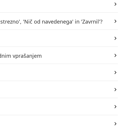
rezno', 'Nič od navedenega' in 'Zavrnil'?
vodnim vprašanjem