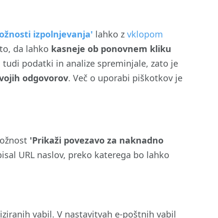
ožnosti izpolnjevanja'
lahko z
vklopom
to, da lahko
kasneje ob ponovnem kliku
tudi podatki in analize spreminjale, zato je
svojih odgovorov
. Več o uporabi piškotkov je
možnost
'Prikaži povezavo za naknadno
pisal URL naslov, preko katerega bo lahko
iranih vabil. V nastavitvah e-poštnih vabil