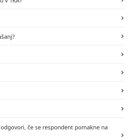
vo v 1KA?
ašanj?
ijo odgovori, če se respondent pomakne na