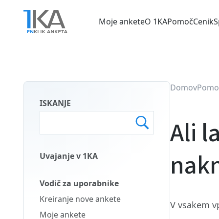
Skip
to
Moje ankete
O 1KA
Pomoč
Cenik
S
main
Main
content
menu
SLO
Domov
Pomo
ISKANJE
Ali 
nakn
Uvajanje v 1KA
Main
Menu
Vodič za uporabnike
Second
Kreiranje nove ankete
V vsakem v
SLO
Moje ankete