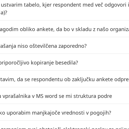
o ustvarim tabelo, kjer respondent med več odgovori
la)?
lagodim obliko ankete, da bo v skladu z našo organiz
rašanja niso oštevilčena zaporedno?
priporočljivo kopiranje besedila?
tavim, da se respondentu ob zaključku ankete odpre
zu vprašalnika v MS word se mi struktura podre
ko uporabim manjkajoče vrednosti v pogojih?