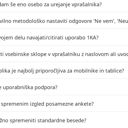
am še eno osebo za urejanje vprašalnika?
vilno metodološko nastaviti odgovore 'Ne vem', 'Neust
vojem delu navajati/citirati uporabo 1KA?
iti vsebinske sklope v vprašalniku z naslovom ali u
lika je najbolj priporočljiva za mobilnike in tablice?
e uporabniška podpora?
o spremenim izgled posamezne ankete?
ožno spremeniti standardne besede?