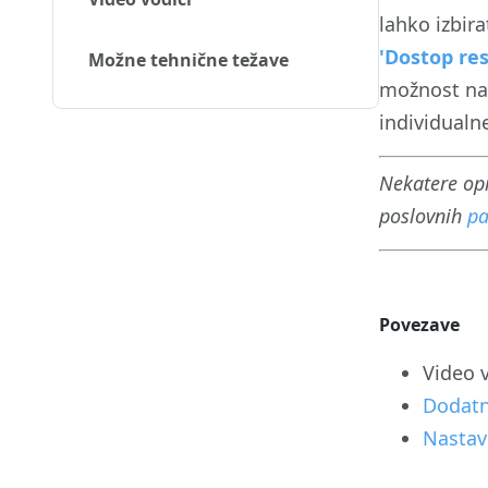
lahko izbir
'Dostop res
Možne tehnične težave
možnost na
individual
Nekatere opi
poslovnih
pa
Povezave
Video 
Dodatn
Nastav