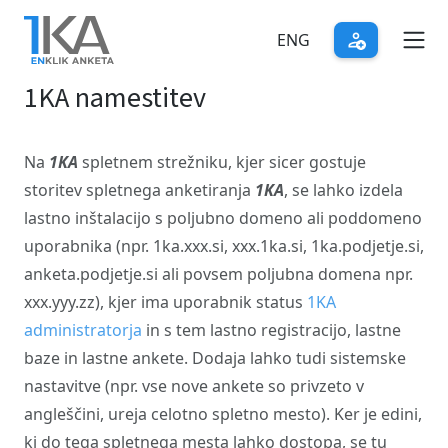
Skip
to
ENG
main
1KA namestitev
content
Na
1KA
spletnem strežniku, kjer sicer gostuje
storitev spletnega anketiranja
1KA
, se lahko izdela
lastno inštalacijo s poljubno domeno ali poddomeno
uporabnika (npr. 1ka.xxx.si, xxx.1ka.si, 1ka.podjetje.si,
anketa.podjetje.si ali povsem poljubna domena npr.
xxx.yyy.zz), kjer ima uporabnik status
1KA
administratorja
in s tem lastno registracijo, lastne
baze in lastne ankete. Dodaja lahko tudi sistemske
nastavitve (npr. vse nove ankete so privzeto v
angleščini, ureja celotno spletno mesto). Ker je edini,
ki do tega spletnega mesta lahko dostopa, se tu