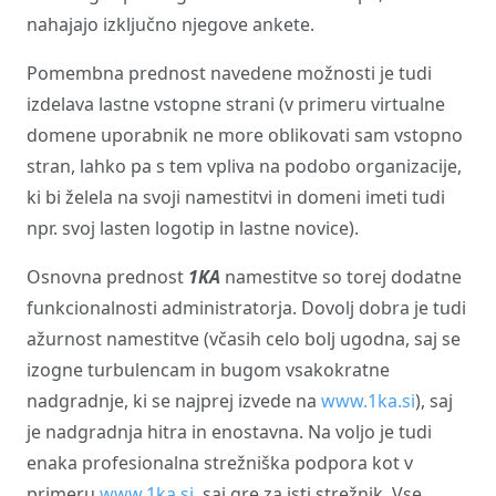
nahajajo izključno njegove ankete.
Pomembna prednost navedene možnosti je tudi
izdelava lastne vstopne strani (v primeru virtualne
domene uporabnik ne more oblikovati sam vstopno
stran, lahko pa s tem vpliva na podobo organizacije,
ki bi želela na svoji namestitvi in domeni imeti tudi
npr. svoj lasten logotip in lastne novice).
Osnovna prednost
1KA
namestitve so torej dodatne
funkcionalnosti administratorja. Dovolj dobra je tudi
ažurnost namestitve (včasih celo bolj ugodna, saj se
izogne turbulencam in bugom vsakokratne
nadgradnje, ki se najprej izvede na
www.1ka.si
), saj
je nadgradnja hitra in enostavna. Na voljo je tudi
enaka profesionalna strežniška podpora kot v
primeru
www.1ka.si
, saj gre za isti strežnik. Vse