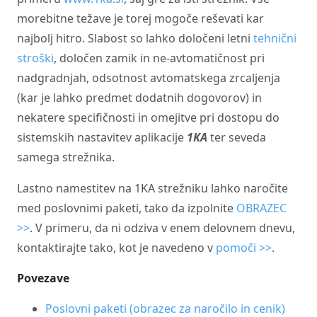
morebitne težave je torej mogoče reševati kar
najbolj hitro. Slabost so lahko določeni letni
tehnični
stroški
, določen zamik in ne-avtomatičnost pri
nadgradnjah, odsotnost avtomatskega zrcaljenja
(kar je lahko predmet dodatnih dogovorov) in
nekatere specifičnosti in omejitve pri dostopu do
sistemskih nastavitev aplikacije
1KA
ter seveda
samega strežnika.
Lastno namestitev na 1KA strežniku lahko naročite
med poslovnimi paketi, tako da izpolnite
OBRAZEC
>>
. V primeru, da ni odziva v enem delovnem dnevu,
kontaktirajte tako, kot je navedeno v
pomoči >>
.
Povezave
Poslovni paketi (obrazec za naročilo in cenik)