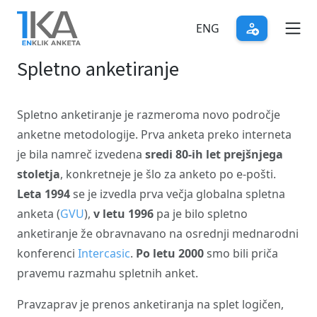
Skip
to
ENG
main
Spletno anketiranje
content
Spletno anketiranje je razmeroma novo področje
anketne metodologije. Prva anketa preko interneta
je bila namreč izvedena
sredi 80-ih let prejšnjega
stoletja
, konkretneje je šlo za anketo po e-pošti.
Leta 1994
se je izvedla prva večja globalna spletna
anketa (
GVU
),
v letu 1996
pa je bilo spletno
anketiranje že obravnavano na osrednji mednarodni
konferenci
Intercasic
.
Po letu 2000
smo bili priča
pravemu razmahu spletnih anket.
Pravzaprav je prenos anketiranja na splet logičen,