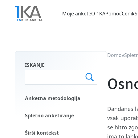
Skip
to
Moje ankete
O 1KA
Pomoč
Cenik
S
main
Main
content
menu
SLO
Domov
Splet
ISKANJE
Osno
Anketna metodologija
Main
Dandanes la
Menu
Spletno anketiranje
vsak uporab
Second
se hitro zgo
SLO
Širši kontekst
ima to lahk