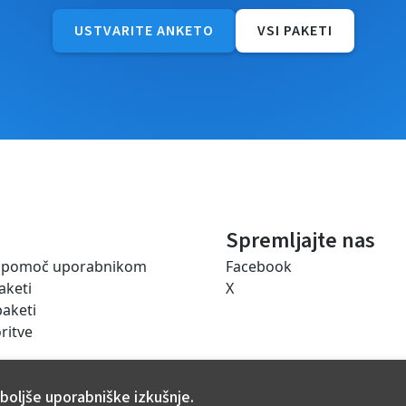
USTVARITE ANKETO
VSI PAKETI
Spremljajte nas
a pomoč uporabnikom
Facebook
aketi
X
paketi
ritve
boljše uporabniške izkušnje.