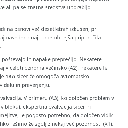
ve ali pa se znatna sredstva uporabijo
udi na osnovi več desetletnih izkušenj pri
podaj navedena najpomembnejša priporočila
.
 upoštevajo in napake preprečijo. Nekatere
j v celoti oziroma večinsko (A2), nekatere le
dje
1KA
sicer že omogoča avtomatsko
v delu in preverjanju.
alvacija. V primeru (A3), ko določen problem v
v bloku), ekspertna evalvacija sicer ni
ejitve, je pogosto potrebno, da določen vidik
ko rešimo že zgolj z nekaj več pozornosti (X1),