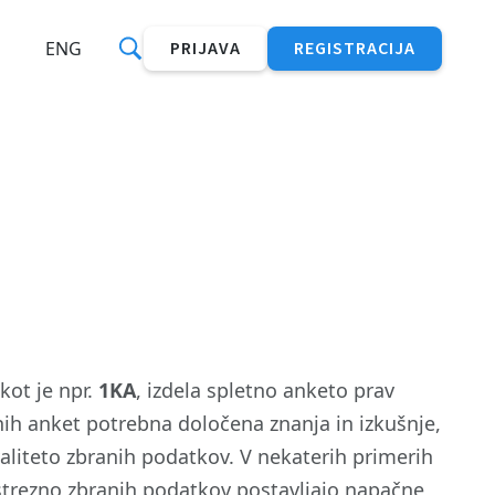
ENG
PRIJAVA
REGISTRACIJA
kot je npr.
1KA
, izdela spletno anketo prav
tnih anket potrebna določena znanja in izkušnje,
kvaliteto zbranih podatkov. V nekaterih primerih
ustrezno zbranih podatkov postavljajo napačne