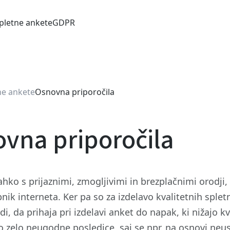
pletne ankete
GDPR
ne ankete
Osnovna priporočila
vna priporočila
hko s prijaznimi, zmogljivimi in brezplačnimi orodji, 
nik interneta. Ker pa so za izdelavo kvalitetnih sple
di, da prihaja pri izdelavi anket do napak, ki nižajo 
o zelo neugodne posledice, saj se npr. na osnovi ne