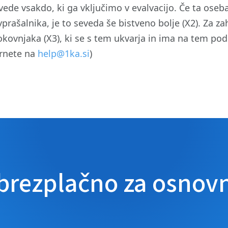
zvede vsakdo, ki ga vključimo v evalvacijo. Če ta ose
prašalnika, je to seveda še bistveno bolje (X2). Za 
trokovnjaka (X3), ki se s tem ukvarja in ima na tem p
brnete na
help@1ka.si
)
 brezplačno za osnov