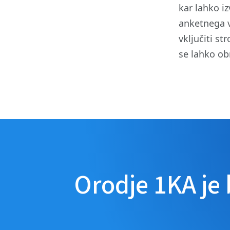
kar lahko i
anketnega v
vključiti s
se lahko o
Orodje 1KA je