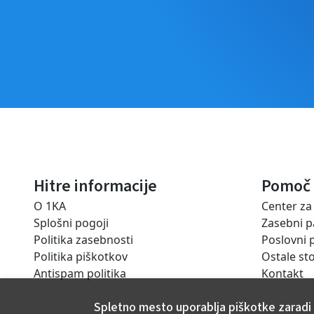
Hitre informacije
Pomoč
O 1KA
Center z
Splošni pogoji
Zasebni p
Politika zasebnosti
Poslovni 
Politika piškotkov
Ostale sto
Antispam politika
Kontakt
Spletno mesto uporablja piškotke zaradi 