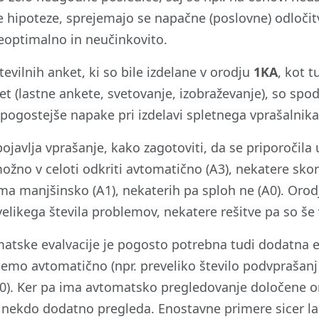
e hipoteze, sprejemajo se napačne (poslovne) odločit
eoptimalno in neučinkovito.
evilnih anket, ki so bile izdelane v orodju
1KA
, kot t
ket (lastne ankete, svetovanje, izobraževanje), so s
pogostejše napake pri izdelavi spletnega vprašalnika
ojavlja vprašanje, kako zagotoviti, da se priporočila
ožno v celoti odkriti avtomatično (A3), nekatere skora
ma manjšinsko (A1), nekaterih pa sploh ne (A0). Oro
velikega števila problemov, nekatere rešitve pa so še 
atske evalvacije je pogosto potrebna tudi dodatna ev
ijemo avtomatično (npr. preveliko število podvprašanj 
0). Ker pa ima avtomatsko pregledovanje določene om
 nekdo dodatno pregleda. Enostavne primere sicer lah