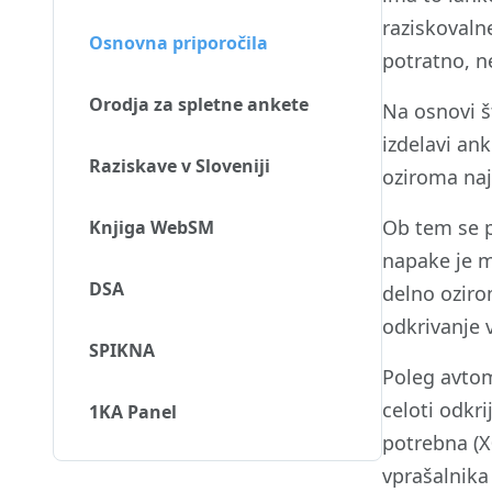
raziskovaln
Osnovna priporočila
potratno, n
Orodja za spletne ankete
Na osnovi št
izdelavi an
Raziskave v Sloveniji
oziroma naj
Ob tem se p
Knjiga WebSM
napake je m
DSA
delno oziro
odkrivanje 
SPIKNA
Poleg avtom
celoti odkr
1KA Panel
potrebna (X
vprašalnika