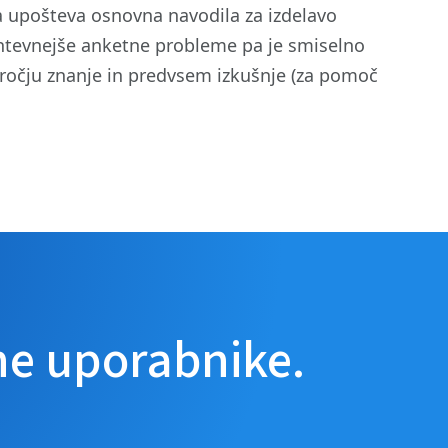
ba upošteva osnovna navodila za izdelavo
zahtevnejše anketne probleme pa je smiselno
odročju znanje in predvsem izkušnje (za pomoč
ne uporabnike.