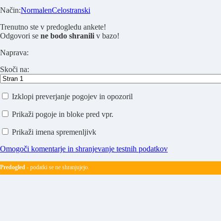
Način:
Normalen
Celostranski
Trenutno ste v predogledu ankete!
Odgovori se
ne bodo shranili
v bazo!
Naprava:
Skoči na:
Izklopi preverjanje pogojev in opozoril
Prikaži pogoje in bloke pred vpr.
Prikaži imena spremenljivk
Omogoči komentarje in shranjevanje testnih podatkov
Predogled
- podatki se ne shranjujejo.