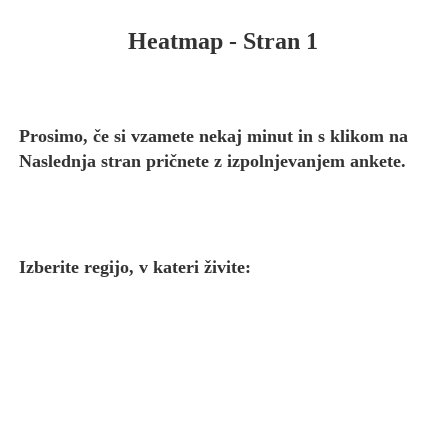
Heatmap
- Stran 1
Prosimo, če si vzamete nekaj minut in s klikom na
Naslednja stran pričnete z izpolnjevanjem ankete.
Izberite regijo, v kateri živite: