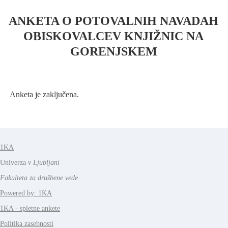
ANKETA O POTOVALNIH NAVADAH
OBISKOVALCEV KNJIŽNIC NA
GORENJSKEM
Anketa je zaključena.
1KA
Univerza
v Ljubljani
Fakulteta za družbene vede
Powered by: 1KA
1KA - spletne ankete
Politika zasebnosti