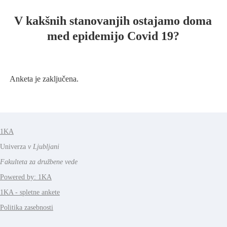
V kakšnih stanovanjih ostajamo doma
med epidemijo Covid 19?
Anketa je zaključena.
1KA
Univerza
v Ljubljani
Fakulteta za družbene vede
Powered by: 1KA
1KA - spletne ankete
Politika zasebnosti