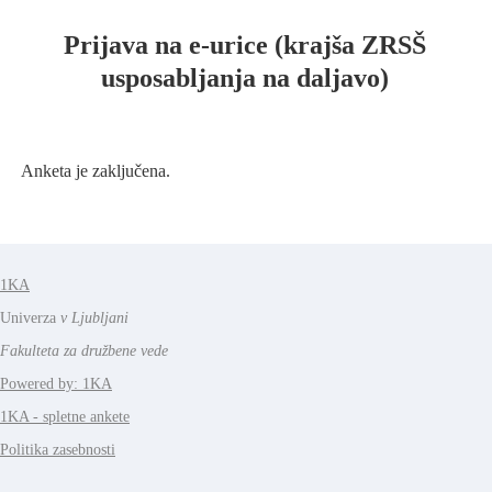
Prijava na e-urice (krajša ZRSŠ
usposabljanja na daljavo)
Anketa je zaključena.
1KA
Univerza
v Ljubljani
Fakulteta za družbene vede
Powered by: 1KA
1KA - spletne ankete
Politika zasebnosti