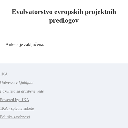
Evalvatorstvo evropskih projektnih
predlogov
Anketa je zaključena.
1KA
Univerza
v Ljubljani
Fakulteta za družbene vede
Powered by: 1KA
1KA - spletne ankete
Politika zasebnosti