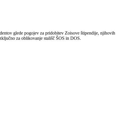
dentov glede pogojev za pridobitev Zoisove štipendije, njihovih
izključno za oblikovanje stališč ŠOS in DOS.