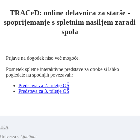
TRACeD: online delavnica za starše -
spoprijemanje s spletnim nasiljem zaradi
spola
Prijave na dogodek niso več mogoče.
Posnetek spletne interaktivne predstave za otroke si lahko
pogledate na spodnjih povezavah:
Predstava za 2. triletje OŠ
Predstava za 3. triletje OŠ
1KA
Univerza
v Ljubljani