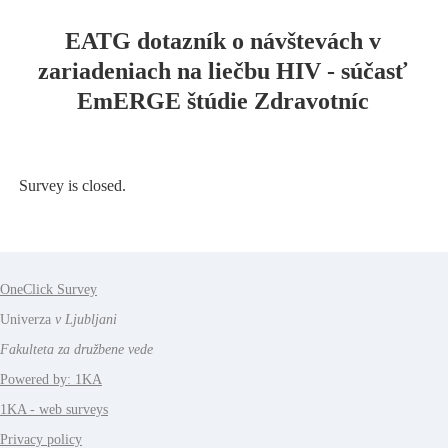
EATG dotazník o návštevách v
zariadeniach na liečbu HIV - súčasť
EmERGE štúdie Zdravotníc
Survey is closed.
OneClick Survey
Univerza
v Ljubljani
Fakulteta za družbene vede
Powered by: 1KA
1KA - web surveys
Privacy policy