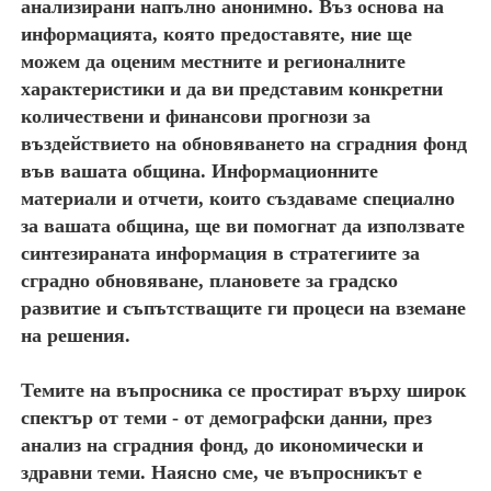
анализирани напълно анонимно. Въз основа на
информацията, която предоставяте, ние ще
можем да оценим местните и регионалните
характеристики и да ви представим конкретни
количествени и финансови прогнози за
въздействието на обновяването на сградния фонд
във вашата община. Информационните
материали и отчети, които създаваме специално
за вашата община, ще ви помогнат да използвате
синтезираната информация в стратегиите за
сградно обновяване, плановете за градско
развитие и съпътстващите ги процеси на вземане
на решения.
Темите на въпросника се простират върху широк
спектър от теми - от демографски данни, през
анализ на сградния фонд, до икономически и
здравни теми. Наясно сме, че въпросникът е